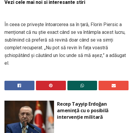
Vezi cele mai noi si interesante stiri
În ceea ce privește întoarcerea sa în țară, Florin Piersic a
menționat că nu știe exact când se va întâmpla acest lucru,
subliniind că preferă să revină doar când se va simți
complet recuperat. „Nu pot să revin în fața voastră
șchiopătând și căutând un loc unde să mă așez,” a adăugat
el.
Recep Tayyip Erdoğan
amenință cu o posibilă
intervenție militară