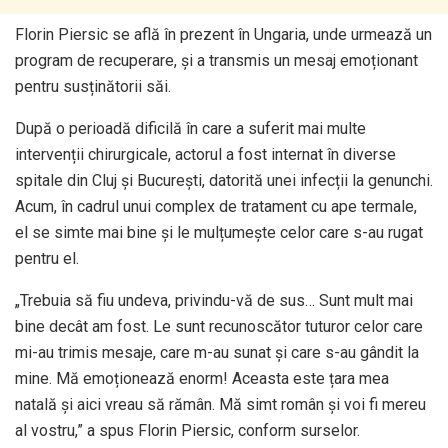
Florin Piersic se află în prezent în Ungaria, unde urmează un
program de recuperare, și a transmis un mesaj emoționant
pentru susținătorii săi.
După o perioadă dificilă în care a suferit mai multe
intervenții chirurgicale, actorul a fost internat în diverse
spitale din Cluj și București, datorită unei infecții la genunchi.
Acum, în cadrul unui complex de tratament cu ape termale,
el se simte mai bine și le mulțumește celor care s-au rugat
pentru el.
„Trebuia să fiu undeva, privindu-vă de sus… Sunt mult mai
bine decât am fost. Le sunt recunoscător tuturor celor care
mi-au trimis mesaje, care m-au sunat și care s-au gândit la
mine. Mă emoționează enorm! Aceasta este țara mea
natală și aici vreau să rămân. Mă simt român și voi fi mereu
al vostru,” a spus Florin Piersic, conform surselor.