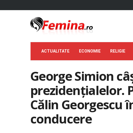
ACTUALITATE
ECONOMIE
RELIGIE
George Simion câș
prezidențialelor. 
Călin Georgescu în
conducere