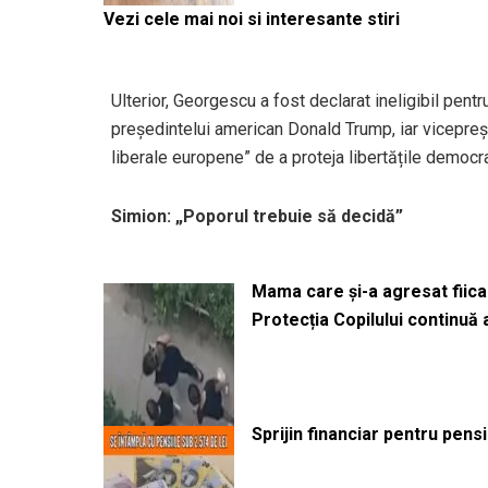
Vezi cele mai noi si interesante stiri
Ulterior, Georgescu a fost declarat ineligibil pentr
președintelui american Donald Trump, iar vicepreșe
liberale europene” de a proteja libertățile democra
Simion: „Poporul trebuie să decidă”
Mama care și-a agresat fiica 
Protecția Copilului continuă
Sprijin financiar pentru pens