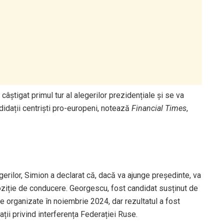
 câștigat primul tur al alegerilor prezidențiale și se va
ndidații centriști pro-europeni, notează
Financial Times
,
gerilor, Simion a declarat că, dacă va ajunge președinte, va
oziție de conducere. Georgescu, fost candidat susținut de
ale organizate în noiembrie 2024, dar rezultatul a fost
ții privind interferența Federației Ruse.