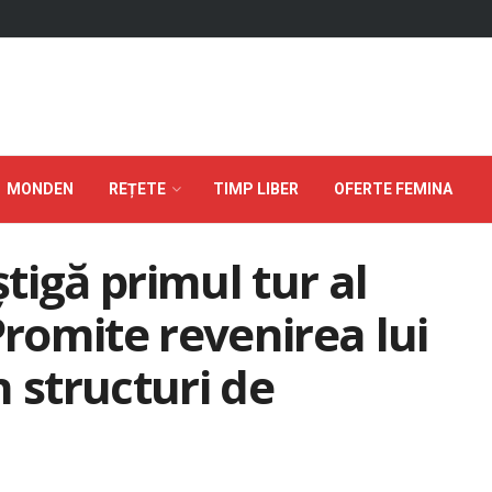
MONDEN
REȚETE
TIMP LIBER
OFERTE FEMINA
tigă primul tur al
Promite revenirea lui
 structuri de