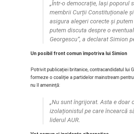
„Într-o democrație, lași poporul
membrii Curții Constituționale și 
asigura alegeri corecte și pute
putem discuta despre o eventual
Georgescu”, a declarat Simion 
Un posibil front comun împotriva lui Simion
Potrivit publicației britanice, contracandidatul lui
formeze o coaliție a partidelor mainstream pentru 
nu îl amenință:
„Nu sunt îngrijorat. Asta e doar 
izolaționistul pe care încearcă s
liderul AUR.