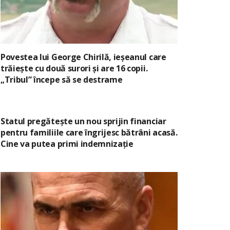
Povestea lui George Chirilă, ieșeanul care
trăiește cu două surori și are 16 copii.
„Tribul” începe să se destrame
Statul pregătește un nou sprijin financiar
pentru familiile care îngrijesc bătrâni acasă.
Cine va putea primi indemnizație