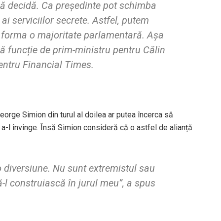
 să decidă. Ca președinte pot schimba
ai serviciilor secrete. Astfel, putem
m forma o majoritate parlamentară. Așa
ă funcție de prim-ministru pentru Călin
pentru
Financial Times
.
 George Simion din turul al doilea ar putea încerca să
a-l învinge. Însă Simion consideră că o astfel de alianță
o diversiune. Nu sunt extremistul sau
ă-l construiască în jurul meu”, a spus