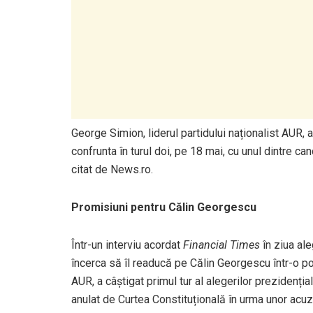
George Simion, liderul partidului naționalist AUR, a
confrunta în turul doi, pe 18 mai, cu unul dintre ca
citat de News.ro.
Promisiuni pentru Călin Georgescu
Într-un interviu acordat
Financial Times
în ziua ale
încerca să îl readucă pe Călin Georgescu într-o p
AUR, a câștigat primul tur al alegerilor prezidenți
anulat de Curtea Constituțională în urma unor acuza