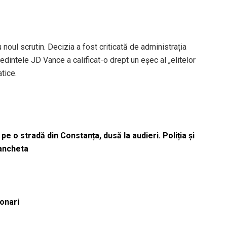
u noul scrutin. Decizia a fost criticată de administrația
dintele JD Vance a calificat-o drept un eșec al „elitelor
tice.
pe o stradă din Constanța, dusă la audieri. Poliția și
 ancheta
ionari