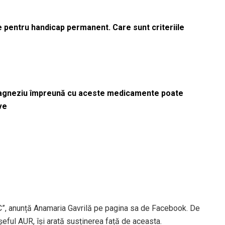
le pentru handicap permanent. Care sunt criteriile
magneziu împreună cu aceste medicamente poate
ve
C”, anunță Anamaria Gavrilă pe pagina sa de Facebook. De
șeful AUR, își arată susținerea față de aceasta.