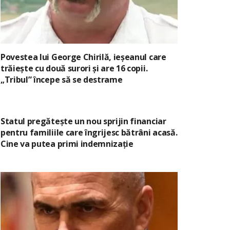
Povestea lui George Chirilă, ieșeanul care
trăiește cu două surori și are 16 copii.
„Tribul” începe să se destrame
Statul pregătește un nou sprijin financiar
pentru familiile care îngrijesc bătrâni acasă.
Cine va putea primi indemnizație