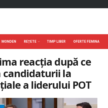
MONDEN
REȚETE
TIMP LIBER
OFERTE FEMINA
ima reacția după ce
 candidaturii la
țiale a liderului POT