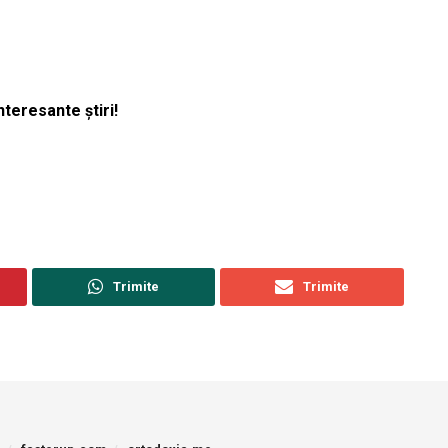
nteresante știri!
Trimite
Trimite