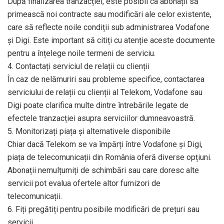
După finalizarea tranzacției, este posibil ca abonații să
primească noi contracte sau modificări ale celor existente,
care să reflecte noile condiții sub administrarea Vodafone
și Digi. Este important să citiți cu atenție aceste documente
pentru a înțelege noile termeni de serviciu.
4. Contactați serviciul de relații cu clienții
În caz de nelămuriri sau probleme specifice, contactarea
serviciului de relații cu clienții al Telekom, Vodafone sau
Digi poate clarifica multe dintre întrebările legate de
efectele tranzacției asupra serviciilor dumneavoastră.
5. Monitorizați piața și alternativele disponibile
Chiar dacă Telekom se va împărți între Vodafone și Digi,
piața de telecomunicații din România oferă diverse opțiuni.
Abonații nemulțumiți de schimbări sau care doresc alte
servicii pot evalua ofertele altor furnizori de
telecomunicații.
6. Fiți pregătiți pentru posibile modificări de prețuri sau
servicii