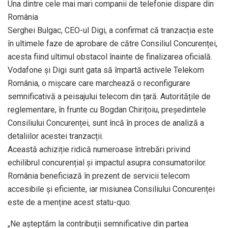
Una dintre cele mai mari companii de telefonie dispare din
România
Serghei Bulgac, CEO-ul Digi, a confirmat că tranzacția este
în ultimele faze de aprobare de către Consiliul Concurenței,
acesta fiind ultimul obstacol înainte de finalizarea oficială.
Vodafone și Digi sunt gata să împartă activele Telekom
România, o mișcare care marchează o reconfigurare
semnificativă a peisajului telecom din țară. Autoritățile de
reglementare, în frunte cu Bogdan Chirițoiu, președintele
Consiliului Concurenței, sunt încă în proces de analiză a
detaliilor acestei tranzacții.
Această achiziție ridică numeroase întrebări privind
echilibrul concurențial și impactul asupra consumatorilor.
România beneficiază în prezent de servicii telecom
accesibile și eficiente, iar misiunea Consiliului Concurenței
este de a menține acest statu-quo.
„Ne așteptăm la contribuții semnificative din partea