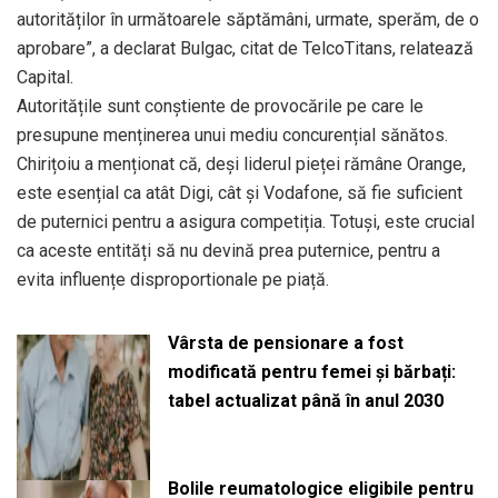
autorităților în următoarele săptămâni, urmate, sperăm, de o
aprobare”, a declarat Bulgac, citat de TelcoTitans, relatează
Capital.
Autoritățile sunt conștiente de provocările pe care le
presupune menținerea unui mediu concurențial sănătos.
Chirițoiu a menționat că, deși liderul pieței rămâne Orange,
este esențial ca atât Digi, cât și Vodafone, să fie suficient
de puternici pentru a asigura competiția. Totuși, este crucial
ca aceste entități să nu devină prea puternice, pentru a
evita influențe disproportionale pe piață.
Vârsta de pensionare a fost
modificată pentru femei și bărbați:
tabel actualizat până în anul 2030
Bolile reumatologice eligibile pentru