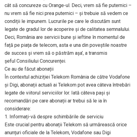
cât să concureze cu Orange-ul. Deci, vrem să fie puternici –
nu vrem să fie nici prea puternici – și trebuie să vedem ce
condiții le impunem. Lucrurile pe care le discutăm sunt
legate de gradul lor de acoperire și de calitatea semnalului.
Deci, România are servicii bune și ieftine în momentul de
față pe piața de telecom, asta e una din poveștile noastre
de succes și vrem să o păstrăm așa’, a transmis
șeful Consiliului Concurenței.
Ce au de făcut abonații
În contextul achiziției Telekom România de către Vodafone
și Digi, abonații actuali ai Telekom pot avea câteva întrebări
legate de viitorul serviciilor lor. Iată câteva pași și
recomandări pe care abonații ar trebui să le ia în
considerare:
1. Informați-vă despre schimbările de serviciu
Este crucial pentru abonații Telekom să urmărească orice
anunțuri oficiale de la Telekom, Vodafone sau Digi