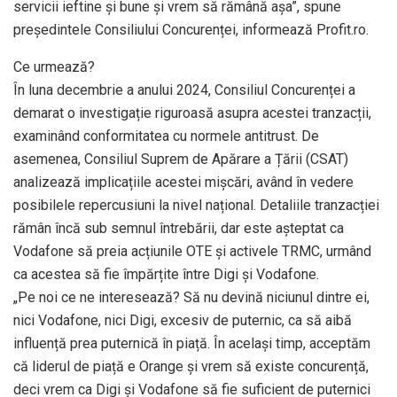
servicii ieftine și bune și vrem să rămână așa”, spune
președintele Consiliului Concurenței, informează Profit.ro.
Ce urmează?
În luna decembrie a anului 2024, Consiliul Concurenței a
demarat o investigație riguroasă asupra acestei tranzacții,
examinând conformitatea cu normele antitrust. De
asemenea, Consiliul Suprem de Apărare a Țării (CSAT)
analizează implicațiile acestei mișcări, având în vedere
posibilele repercusiuni la nivel național. Detaliile tranzacției
rămân încă sub semnul întrebării, dar este așteptat ca
Vodafone să preia acțiunile OTE și activele TRMC, urmând
ca acestea să fie împărțite între Digi și Vodafone.
„Pe noi ce ne interesează? Să nu devină niciunul dintre ei,
nici Vodafone, nici Digi, excesiv de puternic, ca să aibă
influență prea puternică în piață. În același timp, acceptăm
că liderul de piață e Orange și vrem să existe concurență,
deci vrem ca Digi și Vodafone să fie suficient de puternici