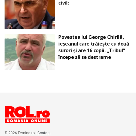
civil:
Povestea lui George Chirilă,
ieșeanul care trăiește cu două
surori și are 16 copii. „Tribul”
începe să se destrame
© 2026 Femina.ro |
Contact