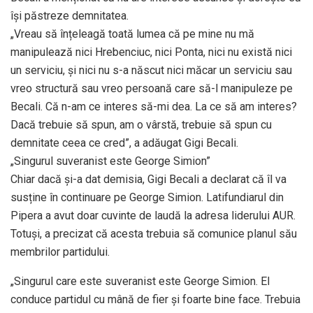
își păstreze demnitatea.
„Vreau să înțeleagă toată lumea că pe mine nu mă
manipulează nici Hrebenciuc, nici Ponta, nici nu există nici
un serviciu, și nici nu s-a născut nici măcar un serviciu sau
vreo structură sau vreo persoană care să-l manipuleze pe
Becali. Că n-am ce interes să-mi dea. La ce să am interes?
Dacă trebuie să spun, am o vârstă, trebuie să spun cu
demnitate ceea ce cred”, a adăugat Gigi Becali.
„Singurul suveranist este George Simion”
Chiar dacă și-a dat demisia, Gigi Becali a declarat că îl va
susține în continuare pe George Simion. Latifundiarul din
Pipera a avut doar cuvinte de laudă la adresa liderului AUR.
Totuși, a precizat că acesta trebuia să comunice planul său
membrilor partidului.
„Singurul care este suveranist este George Simion. El
conduce partidul cu mână de fier și foarte bine face. Trebuia