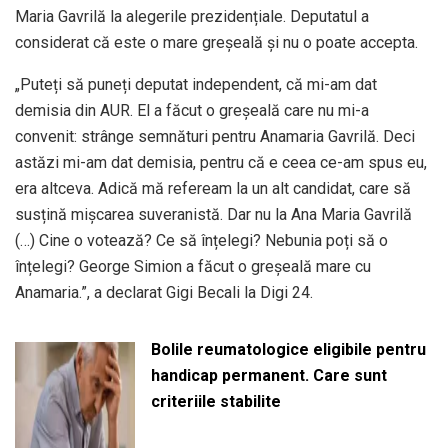
Maria Gavrilă la alegerile prezidențiale. Deputatul a
considerat că este o mare greșeală și nu o poate accepta.
„Puteți să puneți deputat independent, că mi-am dat
demisia din AUR. El a făcut o greșeală care nu mi-a
convenit: strânge semnături pentru Anamaria Gavrilă. Deci
astăzi mi-am dat demisia, pentru că e ceea ce-am spus eu,
era altceva. Adică mă refeream la un alt candidat, care să
susțină mișcarea suveranistă. Dar nu la Ana Maria Gavrilă
(…) Cine o votează? Ce să înțelegi? Nebunia poți să o
înțelegi? George Simion a făcut o greșeală mare cu
Anamaria.”, a declarat Gigi Becali la Digi 24.
Bolile reumatologice eligibile pentru
handicap permanent. Care sunt
criteriile stabilite