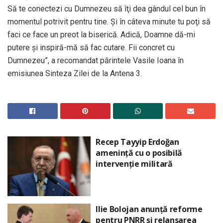
Să te conectezi cu Dumnezeu să îţi dea gândul cel bun în
momentul potrivit pentru tine. Şi în câteva minute tu poţi să
faci ce face un preot la biserică. Adică, Doamne dă-mi
putere şi inspiră-mă să fac cutare. Fii concret cu
Dumnezeu”, a recomandat părintele Vasile Ioana în
emisiunea Sinteza Zilei de la Antena 3.
Recep Tayyip Erdoğan
amenință cu o posibilă
intervenție militară
Ilie Bolojan anunță reforme
pentru PNRR și relansarea