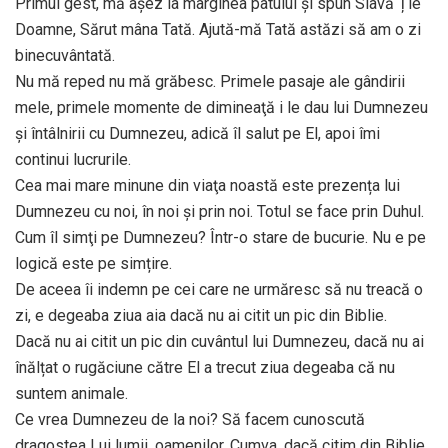
Primul gest, mă așez la marginea patului şi spun Slavă Ție
Doamne, Sărut mâna Tată. Ajută-mă Tată astăzi să am o zi
binecuvântată.
Nu mă reped nu mă grăbesc. Primele pasaje ale gândirii
mele, primele momente de dimineaţă i le dau lui Dumnezeu
şi întâlnirii cu Dumnezeu, adică îl salut pe El, apoi îmi
continui lucrurile.
Cea mai mare minune din viaţa noastă este prezența lui
Dumnezeu cu noi, în noi şi prin noi. Totul se face prin Duhul.
Cum îl simţi pe Dumnezeu? Într-o stare de bucurie. Nu e pe
logică este pe simțire.
De aceea îi indemn pe cei care ne urmăresc să nu treacă o
zi, e degeaba ziua aia dacă nu ai citit un pic din Biblie.
Dacă nu ai citit un pic din cuvântul lui Dumnezeu, dacă nu ai
înălțat o rugăciune către El a trecut ziua degeaba că nu
suntem animale.
Ce vrea Dumnezeu de la noi? Să facem cunoscută
dragostea Lui lumii, oamenilor. Cumva, dacă citim din Biblie