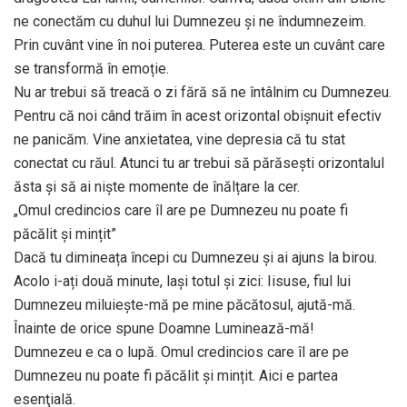
ne conectăm cu duhul lui Dumnezeu şi ne îndumnezeim.
Prin cuvânt vine în noi puterea. Puterea este un cuvânt care
se transformă în emoție.
Nu ar trebui să treacă o zi fără să ne întâlnim cu Dumnezeu.
Pentru că noi când trăim în acest orizontal obișnuit efectiv
ne panicăm. Vine anxietatea, vine depresia că tu stat
conectat cu răul. Atunci tu ar trebui să părăsești orizontalul
ăsta şi să ai nişte momente de înălțare la cer.
„Omul credincios care îl are pe Dumnezeu nu poate fi
păcălit şi mințit”
Dacă tu dimineața începi cu Dumnezeu şi ai ajuns la birou.
Acolo i-ați două minute, lași totul şi zici: Iisuse, fiul lui
Dumnezeu miluiește-mă pe mine păcătosul, ajută-mă.
Înainte de orice spune Doamne Luminează-mă!
Dumnezeu e ca o lupă. Omul credincios care îl are pe
Dumnezeu nu poate fi păcălit şi mințit. Aici e partea
esenţială.