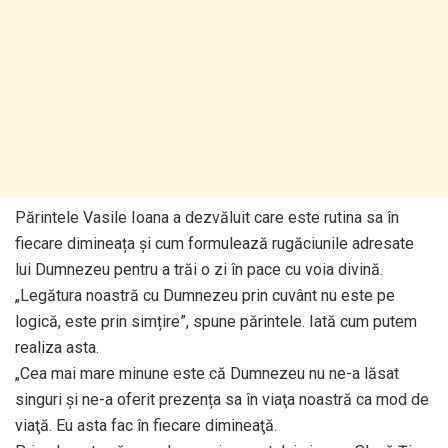
Părintele Vasile Ioana a dezvăluit care este rutina sa în
fiecare dimineața şi cum formulează rugăciunile adresate
lui Dumnezeu pentru a trăi o zi în pace cu voia divină.
„Legătura noastră cu Dumnezeu prin cuvânt nu este pe
logică, este prin simțire”, spune părintele. Iată cum putem
realiza asta.
„Cea mai mare minune este că Dumnezeu nu ne-a lăsat
singuri şi ne-a oferit prezența sa în viaţa noastră ca mod de
viaţă. Eu asta fac în fiecare dimineaţă.