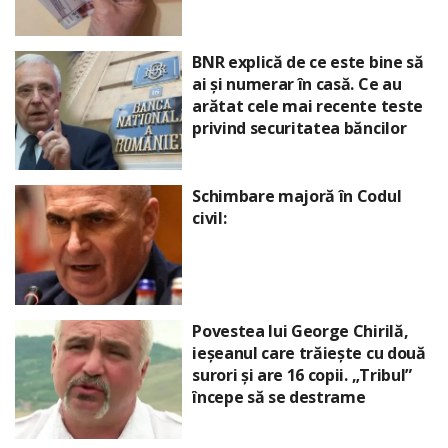
BNR explică de ce este bine să
ai și numerar în casă. Ce au
arătat cele mai recente teste
privind securitatea băncilor
Schimbare majoră în Codul
civil:
Povestea lui George Chirilă,
ieșeanul care trăiește cu două
surori și are 16 copii. „Tribul”
începe să se destrame