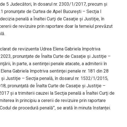
 de 5 Judecători, în dosarul nr. 2303/1/2017, precum şi
21 pronunţate de Curtea de Apel Bucureşti – Secţia I
decizia penală a Înaltei Curţi de Casaţie şi Justiţie, în
ererii de revizuire prin raportare doar la temeiul prevăzut
lă.
eclarat de revizuenta Udrea Elena Gabriela împotriva
2023, pronunţate de Înalta Curte de Casaţie şi Justiţie –
ării, în parte, a sentinţei penale atacate, a admiterii în
 Elena Gabriela împotriva sentinţei penale nr. 181 din 28
şi Justiţie – Secţia penală, în dosarul nr. 1532/1/2015,
018, pronunţată de Înalta Curte de Casaţie şi Justiţie –
17 şi a trimiterii cauzei la Secţia penală a Înaltei Curţi de
iterea în principiu a cererii de revizuire prin raportare
in Codul de procedură penală”, se arată în minuta Instanței.