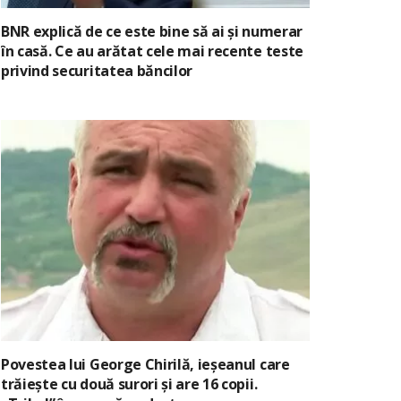
BNR explică de ce este bine să ai și numerar
în casă. Ce au arătat cele mai recente teste
privind securitatea băncilor
Povestea lui George Chirilă, ieșeanul care
trăiește cu două surori și are 16 copii.