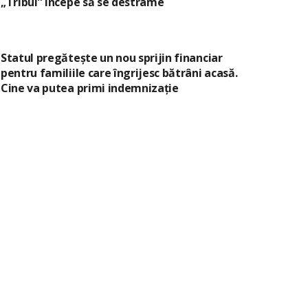
„Tribul” începe să se destrame
Statul pregătește un nou sprijin financiar
pentru familiile care îngrijesc bătrâni acasă.
Cine va putea primi indemnizație