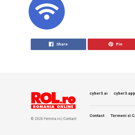
Share
Pin
cyber3.ai
cyber3.ap
Contact
Termeni si C
© 2026 Femina.ro |
Contact