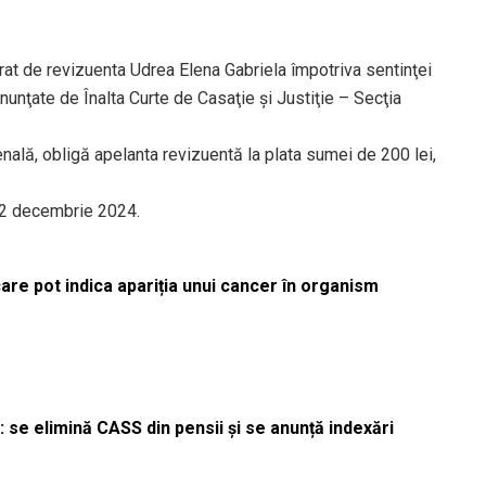
arat de revizuenta Udrea Elena Gabriela împotriva sentinţei
unţate de Înalta Curte de Casaţie şi Justiţie – Secţia
enală, obligă apelanta revizuentă la plata sumei de 200 lei,
 12 decembrie 2024.
re pot indica apariția unui cancer în organism
 se elimină CASS din pensii și se anunță indexări