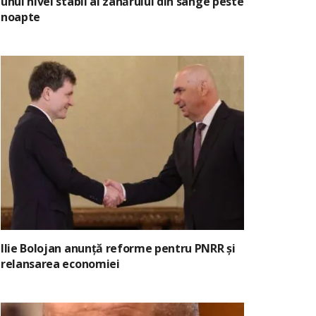
unui nivel stabil al zahărului din sânge peste
noapte
Ilie Bolojan anunță reforme pentru PNRR și
relansarea economiei