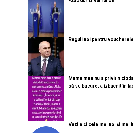
Atac dur la vârful UE:
Reguli noi pentru voucherele
Mama mea nu a privit niciodată
să se bucure, a izbucnit în l
Vezi aici cele mai noi și mai i