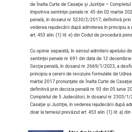
de Înalta Curte de Casaţie şi Justiţie – Completul
împotriva sentinţei penale nr. 45 din 02 martie 20
penală, în dosarul nr. 5230/2/2017, definitivă prin 
vederea rejudecării după admiterea în principiu a c
art. 453 alin. (1) lit. e) din Codul de procedură pena
Cu opinie separată, în sensul admiterii apelului d
sentinţei penale nr. 691 din data de 12 decembrie 
Secţia penală, în dosarul nr. 2669/1/2023, a desfiinţ
principiu a cererii de revizuire formulate de Udrea
martie 2017 pronunţate de Înalta Curte de Casaţie 
definitivă prin decizia penală nr. 93 din 05 iunie 2
Completul de 5 Judecători, în dosarul nr. 2303/1/20
Casaţie şi Justiţie, în vederea rejudecării după adm
doar la temeiul prevăzut art. 453 alin. (1) lit. a) d