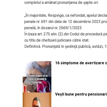
completul a amânat pronunțarea de șapte ori.
„În majoritate, Respinge, ca nefondat, apelul decl
penale nr. 691 din data de 12 decembrie 2023 pron
penală, în dosarul nr. 2669/1/2023.
În baza art. 275 alin. (2) din Codul de procedură p
cu titlu de cheltuieli judiciare către stat.
Definitivă. Pronunţată în şedinţă publică, astăzi,
16 simptome de avertizare ca
Vești bune pentru pensionari: