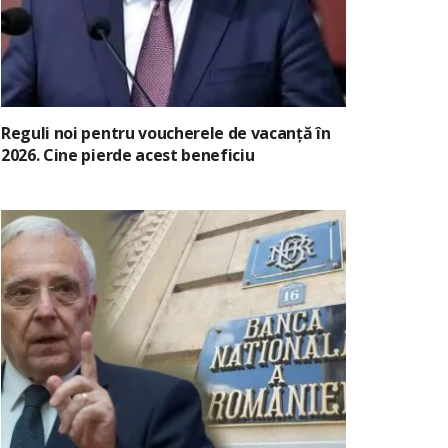
Reguli noi pentru voucherele de vacanță în
2026. Cine pierde acest beneficiu