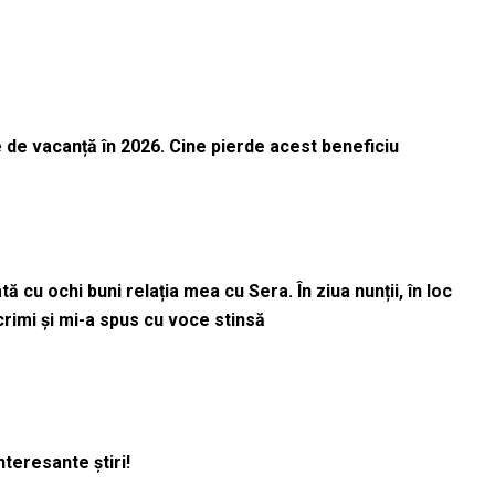
 de vacanță în 2026. Cine pierde acest beneficiu
 cu ochi buni relația mea cu Sera. În ziua nunții, în loc
acrimi și mi-a spus cu voce stinsă
nteresante știri!