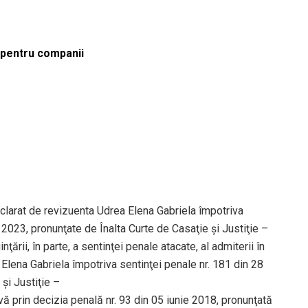
ă pentru companii
eclarat de revizuenta Udrea Elena Gabriela împotriva
2023, pronunţate de Înalta Curte de Casaţie şi Justiţie –
ţării, în parte, a sentinţei penale atacate, al admiterii în
 Elena Gabriela împotriva sentinţei penale nr. 181 din 28
şi Justiţie –
vă prin decizia penală nr. 93 din 05 iunie 2018, pronunţată