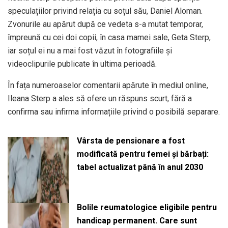
speculațiilor privind relația cu soțul său, Daniel Aloman.
Zvonurile au apărut după ce vedeta s-a mutat temporar,
împreună cu cei doi copii, în casa mamei sale, Geta Sterp,
iar soțul ei nu a mai fost văzut în fotografiile și
videoclipurile publicate în ultima perioadă.
În fața numeroaselor comentarii apărute în mediul online,
Ileana Sterp a ales să ofere un răspuns scurt, fără a
confirma sau infirma informațiile privind o posibilă separare.
Vârsta de pensionare a fost
modificată pentru femei și bărbați:
tabel actualizat până în anul 2030
Bolile reumatologice eligibile pentru
handicap permanent. Care sunt