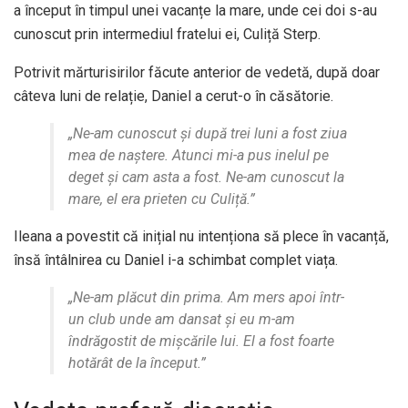
a început în timpul unei vacanțe la mare, unde cei doi s-au
cunoscut prin intermediul fratelui ei, Culiță Sterp.
Potrivit mărturisirilor făcute anterior de vedetă, după doar
câteva luni de relație, Daniel a cerut-o în căsătorie.
„Ne-am cunoscut și după trei luni a fost ziua
mea de naștere. Atunci mi-a pus inelul pe
deget și cam asta a fost. Ne-am cunoscut la
mare, el era prieten cu Culiță.”
Ileana a povestit că inițial nu intenționa să plece în vacanță,
însă întâlnirea cu Daniel i-a schimbat complet viața.
„Ne-am plăcut din prima. Am mers apoi într-
un club unde am dansat și eu m-am
îndrăgostit de mișcările lui. El a fost foarte
hotărât de la început.”