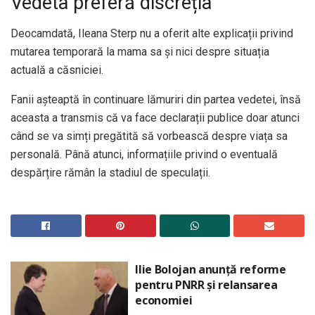
Vedeta preferă discreția
Deocamdată, Ileana Sterp nu a oferit alte explicații privind
mutarea temporară la mama sa și nici despre situația
actuală a căsniciei.
Fanii așteaptă în continuare lămuriri din partea vedetei, însă
aceasta a transmis că va face declarații publice doar atunci
când se va simți pregătită să vorbească despre viața sa
personală. Până atunci, informațiile privind o eventuală
despărțire rămân la stadiul de speculații.
Ilie Bolojan anunță reforme
pentru PNRR și relansarea
economiei