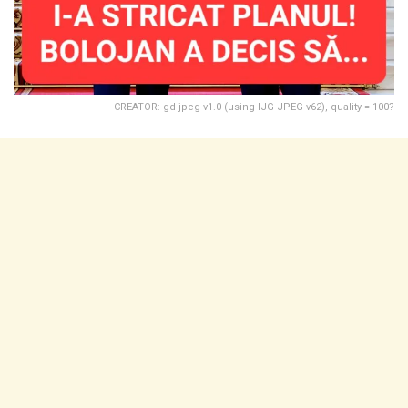
CREATOR: gd-jpeg v1.0 (using IJG JPEG v62), quality = 100?