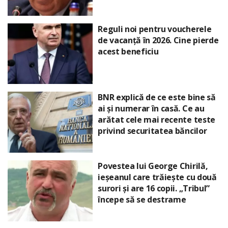
Reguli noi pentru voucherele
de vacanță în 2026. Cine pierde
acest beneficiu
BNR explică de ce este bine să
ai și numerar în casă. Ce au
arătat cele mai recente teste
privind securitatea băncilor
Povestea lui George Chirilă,
ieșeanul care trăiește cu două
surori și are 16 copii. „Tribul”
începe să se destrame