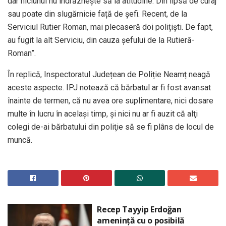
dar niciunul nu îndrăznește să ia atitudine. Din lipsă de curaj
sau poate din slugărnicie față de șefi. Recent, de la
Serviciul Rutier Roman, mai plecaseră doi polițiști. De fapt,
au fugit la alt Serviciu, din cauza șefului de la Rutieră-
Roman”.
În replică, Inspectoratul Județean de Poliție Neamț neagă
aceste aspecte. IPJ notează că bărbatul ar fi fost avansat
înainte de termen, că nu avea ore suplimentare, nici dosare
multe în lucru în acelaşi timp, şi nici nu ar fi auzit că alţi
colegi de-ai bărbatului din poliţie să se fi plâns de locul de
muncă.
Recep Tayyip Erdoğan
amenință cu o posibilă