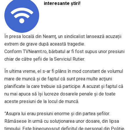
interesante știri!
În presa locală din Neamț, un sindicalist lansează acuzații
extrem de grave după această tragedie.
Conform TVNeamt.ro, bărbatul ar fi fost supus unor presiuni
chiar de către şefii de la Serviciul Rutier.
În ultima vreme, el s-ar fi plâns în mod constant de volumul
mare de muncă şi de faptul că sunt prea multe acţiuni
planificate la care trebuie să participe. A acuzat și faptul că
nu mai apuca să îşi lucreze dosarele penale şi de toate
aceste presiuni de la locul de muncă.
”Asupra lui erau presiuni enorme și din partea șefilor.
Rămăsese în urmă cu soluționarea unor dosare, din lipsa
timpului. Este binecunoscut deficitul de personal din Poliție,