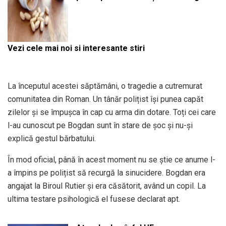
Vezi cele mai noi si interesante stiri
La începutul acestei săptămâni, o tragedie a cutremurat
comunitatea din Roman. Un tânăr polițist își punea capăt
zilelor și se împușca în cap cu arma din dotare. Toți cei care
l-au cunoscut pe Bogdan sunt în stare de șoc și nu-și
explică gestul bărbatului.
În mod oficial, până în acest moment nu se știe ce anume l-
a împins pe polițist să recurgă la sinucidere. Bogdan era
angajat la Biroul Rutier și era căsătorit, având un copil. La
ultima testare psihologică el fusese declarat apt.