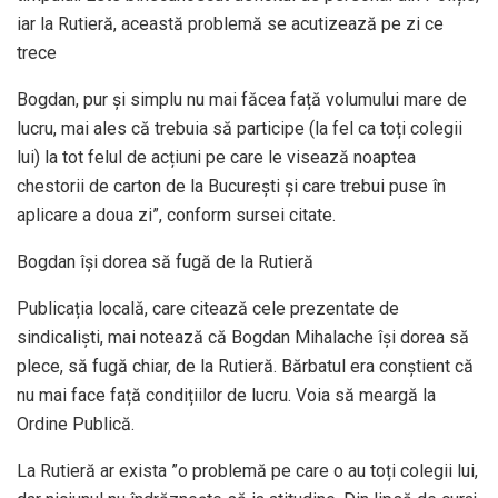
iar la Rutieră, această problemă se acutizează pe zi ce
trece
Bogdan, pur și simplu nu mai făcea față volumului mare de
lucru, mai ales că trebuia să participe (la fel ca toți colegii
lui) la tot felul de acțiuni pe care le visează noaptea
chestorii de carton de la București și care trebui puse în
aplicare a doua zi”, conform sursei citate.
Bogdan își dorea să fugă de la Rutieră
Publicația locală, care citează cele prezentate de
sindicaliști, mai notează că Bogdan Mihalache își dorea să
plece, să fugă chiar, de la Rutieră. Bărbatul era conștient că
nu mai face față condițiilor de lucru. Voia să meargă la
Ordine Publică.
La Rutieră ar exista ”o problemă pe care o au toți colegii lui,