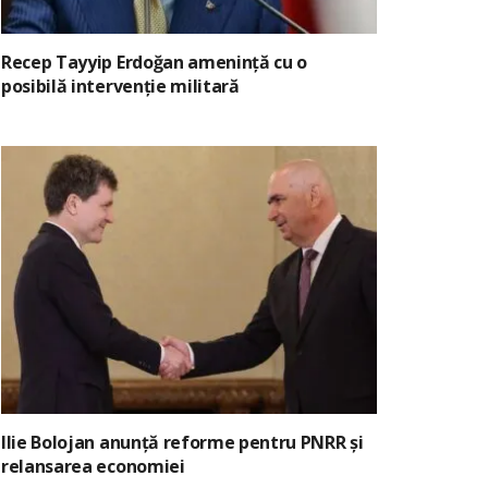
Recep Tayyip Erdoğan amenință cu o
posibilă intervenție militară
Ilie Bolojan anunță reforme pentru PNRR și
relansarea economiei