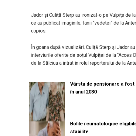
Jador și Culiță Sterp au ironizat-o pe Vulpița de l
ce au publicat imaginile, fanii “vedetei” de la Antena
copios.
În goana după vizualizări, Culiță Sterp și Jador au
interviurile oferite de soțul Vulpiței de la “Acces D
de la Sălciua a intrat în rolul reporterului de la Ante
Vârsta de pensionare a fost m
în anul 2030
Bolile reumatologice eligibi
stabilite