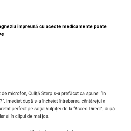
magneziu împreună cu aceste medicamente poate
ve
t de microfon, Culiță Sterp s-a prefăcut că spune: “În
i?”. Imediat după s-a încheiat întrebarea, cântărețul a
rpretat perfect pe soțul Vulpiței de la “Acces Direct”, după
ar și în clipul de mai jos.