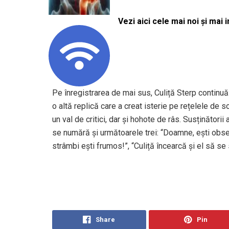
Vezi aici cele mai noi și mai i
Pe înregistrarea de mai sus, Culiță Sterp continuă:
o altă replică care a creat isterie pe rețelele de s
un val de critici, dar și hohote de râs. Susținătorii
se numără și următoarele trei: “Doamne, ești obseda
strâmbi ești frumos!”, “Culiță încearcă și el să se
Share
Pin