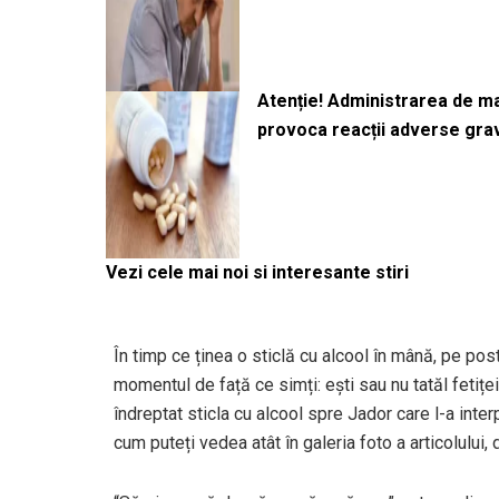
Atenție! Administrarea de 
provoca reacții adverse gra
Vezi cele mai noi si interesante stiri
În timp ce ținea o sticlă cu alcool în mână, pe pos
momentul de față ce simți: ești sau nu tatăl fetițe
îndreptat sticla cu alcool spre Jador care l-a inte
cum puteți vedea atât în galeria foto a articolului, d