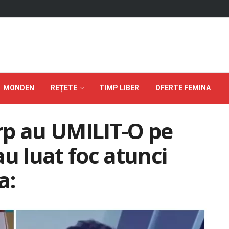
MONDEN
REȚETE
TIMP LIBER
OFERTE FEMINA
erp au UMILIT-O pe
u luat foc atunci
a: