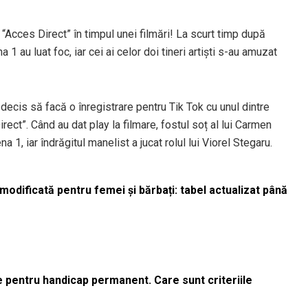
a “Acces Direct” în timpul unei filmări! La scurt timp după
 1 au luat foc, iar cei ai celor doi tineri artiști s-au amuzat
 decis să facă o înregistrare pentru Tik Tok cu unul dintre
irect”. Când au dat play la filmare, fostul soț al lui Carmen
na 1, iar îndrăgitul manelist a jucat rolul lui Viorel Stegaru.
odificată pentru femei și bărbați: tabel actualizat până
le pentru handicap permanent. Care sunt criteriile