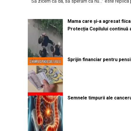
“Să zicem că da, să sperăm că nu…” este replica 
Mama care și-a agresat fiica 
Protecția Copilului continuă
Sprijin financiar pentru pens
Semnele timpurii ale canceru