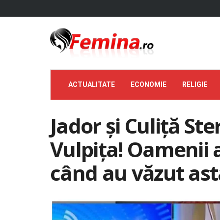
ACTUALITATE
ECONOMIE
RELIGIE
Jador şi Culiţă St
Vulpiţa! Oamenii a
când au văzut ast