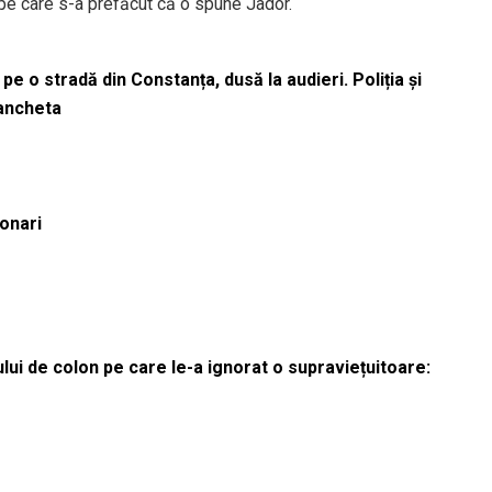
pe care s-a prefăcut că o spune Jador.
pe o stradă din Constanța, dusă la audieri. Poliția și
 ancheta
ionari
lui de colon pe care le-a ignorat o supraviețuitoare: