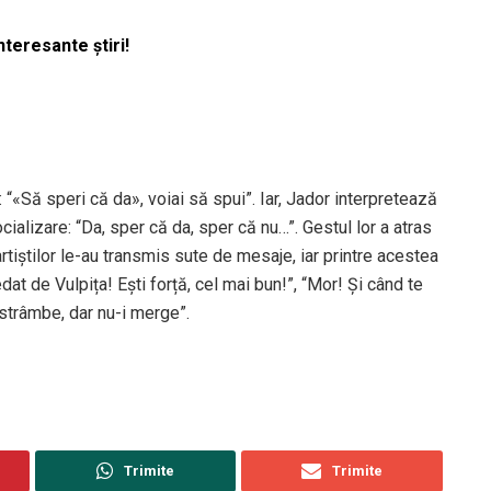
nteresante știri!
 “«Să speri că da», voiai să spui”. Iar, Jador interpretează
ocializare: “Da, sper că da, sper că nu…”. Gestul lor a atras
 artiștilor le-au transmis sute de mesaje, iar printre acestea
t de Vulpița! Ești forță, cel mai bun!”, “Mor! Și când te
 strâmbe, dar nu-i merge”.
Trimite
Trimite