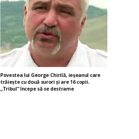
Povestea lui George Chirilă, ieșeanul care
trăiește cu două surori și are 16 copii.
„Tribul” începe să se destrame