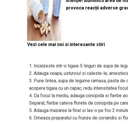
Atenție! Administrarea de 
provoca reacții adverse gra
Vezi cele mai noi si interesante stiri
1. Incalzeste intr-o tigaie 5 linguri de supa de leg
2. Adauga ceapa, usturoiul si caleste-le, amestec
3. Pune lintea, supa de legume ramasa, pasta de cur
acopera tigaia cu un capac, redu intensitatea focul
4. Da focul la mediu, adauga conopida si fierbe a
Separat, fierbe cateva florete de conopida pe car
5. Adauga mazarea la final si las-o pe foc 2 minut
6. Orneaza preparatul cu frunze de coriandru si flo