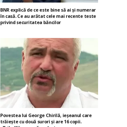
BNR explică de ce este bine să ai și numerar
în casă. Ce au arătat cele mai recente teste
privind securitatea băncilor
Povestea lui George Chirilă, ieșeanul care
trăiește cu două surori și are 16 copii.