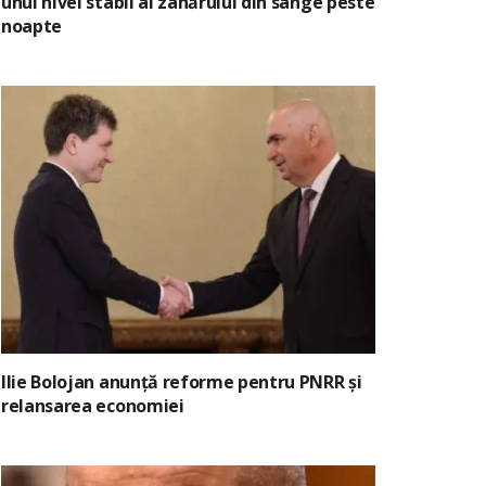
unui nivel stabil al zahărului din sânge peste
noapte
Ilie Bolojan anunță reforme pentru PNRR și
relansarea economiei