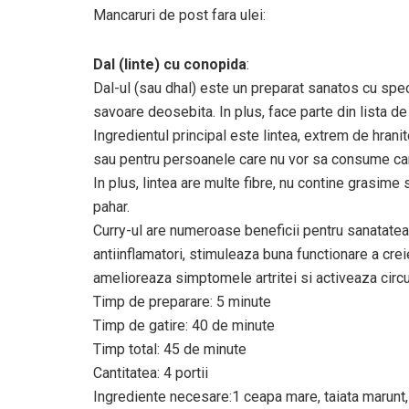
Mancaruri de post fara ulei:
Dal (linte) cu conopida
:
Dal-ul (sau dhal) este un preparat sanatos cu speci
savoare deosebita. In plus, face parte din lista de
Ingredientul principal este lintea, extrem de hrani
sau pentru persoanele care nu vor sa consume carn
In plus, lintea are multe fibre, nu contine grasime s
pahar.
Curry-ul are numeroase beneficii pentru sanatatea
antiinflamatori, stimuleaza buna functionare a cre
amelioreaza simptomele artritei si activeaza circu
Timp de preparare: 5 minute
Timp de gatire: 40 de minute
Timp total: 45 de minute
Cantitatea: 4 portii
Ingrediente necesare:1 ceapa mare, taiata marunt, 2 