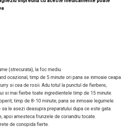
magneziu împreună cu aceste medicamente poate
ve
ume (strecurata), la foc mediu.
and ocazional, timp de 5 minute ori pana se inmoaie ceapa.
ry si cea de rosii. Adu totul la punctul de fierbere,
ui si mai fierbe toate ingredientele timp de 15 minute.
coperit, timp de 8-10 minute, pana se inmoaie legumele.
e sa le asezi deasupra preparatului dupa ce este gata.
e, apoi amesteca frunzele de coriandru tocate.
rete de conopida fierte.