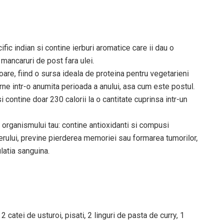
fic indian si contine ierburi aromatice care ii dau o
 mancaruri de post fara ulei.
toare, fiind o sursa ideala de proteina pentru vegetarieni
e intr-o anumita perioada a anului, asa cum este postul.
i contine doar 230 calorii la o cantitate cuprinsa intr-un
 organismului tau: contine antioxidanti si compusi
ierului, previne pierderea memoriei sau formarea tumorilor,
latia sanguina.
catei de usturoi, pisati, 2 linguri de pasta de curry, 1