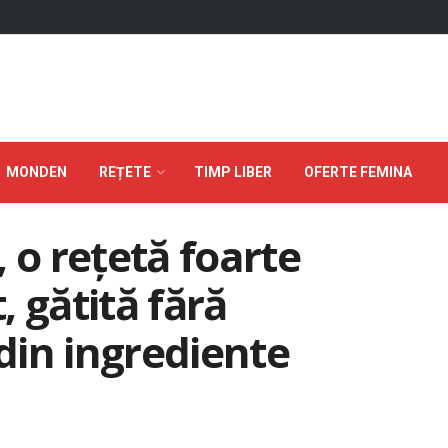
MONDEN
REȚETE
TIMP LIBER
OFERTE FEMINA
 o rețetă foarte
 gătită fără
din ingrediente