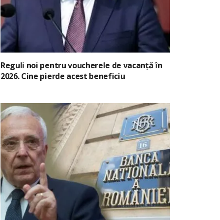
Reguli noi pentru voucherele de vacanță în
2026. Cine pierde acest beneficiu