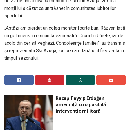
de 27 de ani activa ca monitor de schi în Azuga. Vestea
morții lui a căzut ca un trăsnet în comunitatea iubitorilor
sportului.
„Astăzi am pierdut un coleg monitor foarte bun. Răzvan lasă
un gol imens în comunitatea noastră. Drum lin băiete, iar de
acolo din cer să veghezi. Condoleanțe familiei”, au transmis
şi reprezentaţii Ski Azuga, loc pe care tânărul îl frecventa în
timpul sezonului.
Recep Tayyip Erdoğan
amenință cu o posibilă
intervenție militară