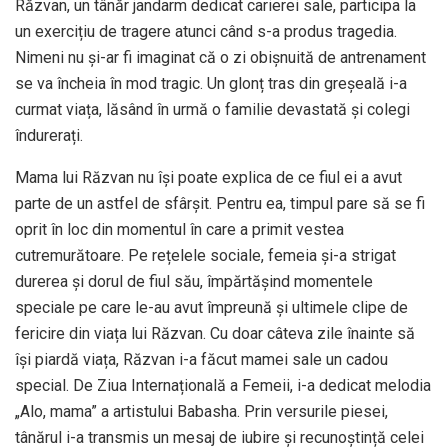
Răzvan, un tânăr jandarm dedicat carierei sale, participa la
un exercițiu de tragere atunci când s-a produs tragedia.
Nimeni nu și-ar fi imaginat că o zi obișnuită de antrenament
se va încheia în mod tragic. Un glonț tras din greșeală i-a
curmat viața, lăsând în urmă o familie devastată și colegi
îndurerați.
Mama lui Răzvan nu își poate explica de ce fiul ei a avut
parte de un astfel de sfârșit. Pentru ea, timpul pare să se fi
oprit în loc din momentul în care a primit vestea
cutremurătoare. Pe rețelele sociale, femeia și-a strigat
durerea și dorul de fiul său, împărtășind momentele
speciale pe care le-au avut împreună și ultimele clipe de
fericire din viața lui Răzvan. Cu doar câteva zile înainte să
își piardă viața, Răzvan i-a făcut mamei sale un cadou
special. De Ziua Internațională a Femeii, i-a dedicat melodia
„Alo, mama” a artistului Babasha. Prin versurile piesei,
tânărul i-a transmis un mesaj de iubire și recunoștință celei