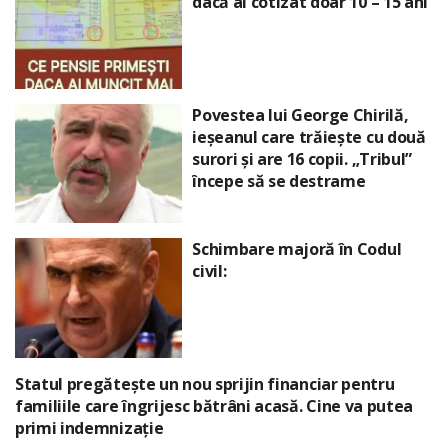
dacă ai cotizat doar 10 – 15 ani
Povestea lui George Chirilă,
ieșeanul care trăiește cu două
surori și are 16 copii. „Tribul”
începe să se destrame
Schimbare majoră în Codul
civil:
Statul pregătește un nou sprijin financiar pentru
familiile care îngrijesc bătrâni acasă. Cine va putea
primi indemnizație