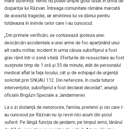
mare suferință. Nimic nu poate umple golul lăsat în urmă de
dispariția lui Răzvan. Întreaga comunitate rămâne marcată
de această tragedie, iar amintirea lui va dăinui pentru
totdeauna în inimile celor care l-au cunoscut.
„Din primele verificări, se conturează ipoteza unei
descărcări accidentale a unei arme de foc aparţinând unui
alt cadru militar, incident în urma căruia subofiţerul a fost
grav rănit într-o zonă vitală. Eforturile de resuscitare au fost
susţinute timp de 1 oră şi 35 de minute, atât de personalul
medical aflat la faţa locului, cât şi de echipajul de urgenţă
solicitat prin SNUAU 112. Din nefericire, în ciuda tuturor
intervenţiilor, subofiţerul a fost declarat decedat”, anunţă
oficialii Brigăzii Speciale a Jandarmeriei.
La o zi distanță de nenorocire, familia, prietenii și cei care l-
au cunoscut pe Răzvan nu își revin nici acum din șocul
suferit. Pe lângă funcția de jandarm, pe timpul iernii, tânărul