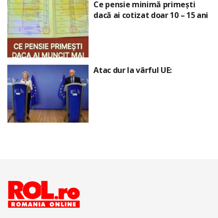
Ce pensie minimă primești
dacă ai cotizat doar 10 – 15 ani
Atac dur la vârful UE: