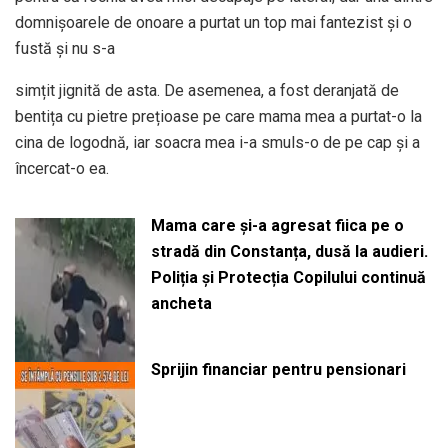
domnișoarele de onoare a purtat un top mai fantezist și o
fustă și nu s-a
simțit jignită de asta. De asemenea, a fost deranjată de
bentița cu pietre prețioase pe care mama mea a purtat-o la
cina de logodnă, iar soacra mea i-a smuls-o de pe cap și a
încercat-o ea.
Mama care și-a agresat fiica pe o
stradă din Constanța, dusă la audieri.
Poliția și Protecția Copilului continuă
ancheta
Sprijin financiar pentru pensionari