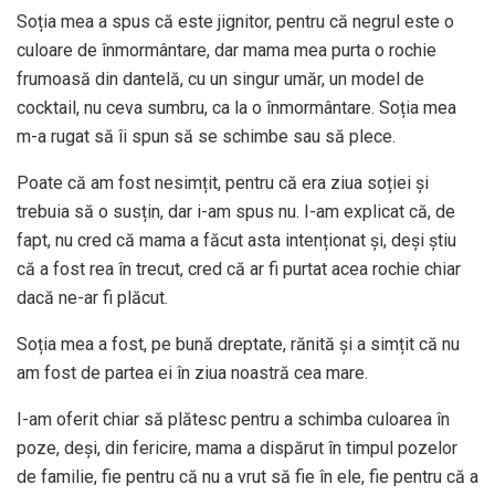
Soția mea a spus că este jignitor, pentru că negrul este o
culoare de înmormântare, dar mama mea purta o rochie
frumoasă din dantelă, cu un singur umăr, un model de
cocktail, nu ceva sumbru, ca la o înmormântare. Soția mea
m-a rugat să îi spun să se schimbe sau să plece.
Poate că am fost nesimțit, pentru că era ziua soției și
trebuia să o susțin, dar i-am spus nu. I-am explicat că, de
fapt, nu cred că mama a făcut asta intenționat și, deși știu
că a fost rea în trecut, cred că ar fi purtat acea rochie chiar
dacă ne-ar fi plăcut.
Soția mea a fost, pe bună dreptate, rănită și a simțit că nu
am fost de partea ei în ziua noastră cea mare.
I-am oferit chiar să plătesc pentru a schimba culoarea în
poze, deși, din fericire, mama a dispărut în timpul pozelor
de familie, fie pentru că nu a vrut să fie în ele, fie pentru că a