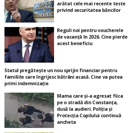
arătat cele mai recente teste
privind securitatea băncilor
Reguli noi pentru voucherele
de vacanță în 2026. Cine pierde
acest beneficiu
Statul pregătește un nou sprijin financiar pentru
familiile care îngrijesc bătrâni acasă. Cine va putea
primi indemnizație
Mama care și-a agresat fiica
pe o stradă din Constanța,
dusă la audieri. Poliția și
Protecția Copilului continuă
ancheta