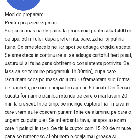
Mod de preparare:
Pentru prepararea painii:
Se pun in masina de paine la programul pentru aluat 400 ml
de apa, 50 ml ulei, dupa preferinta, sare, zahar si putina
faina. Se amesteca bine, iar apoi se adauga drojdia uscata.
Se amesteca in continuare si se adauga cartoful fiert pisat,
usturoiul si faina pana obtinem o consistenta potrivita. Se
lasa sa se termine programul( 1h 30min), dupa care
rasturnam coca pe masa de lucru. O framantam sub forma
de bagheta, pe care o impartim apoi in 6 bucati. Din fiecare
bucata formam o painica rotunda pe care o mai lasam 20
min la crescut. Intre timp, se incinge cuptorul, iar in tava in
care vrem sa le coacem punem folie de aluminiu pe care o
ungem cu putin ulei. Se infierbanta tava, iar apoi asezam
cate 4 painici in tava. Se tin la cuptor cam 15-20 de minute
pana se rumenesc si obtinem o coaja mai groasa si