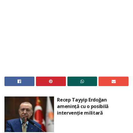
Recep Tayyip Erdoğan
amenință cu o posibilă
intervenție militară