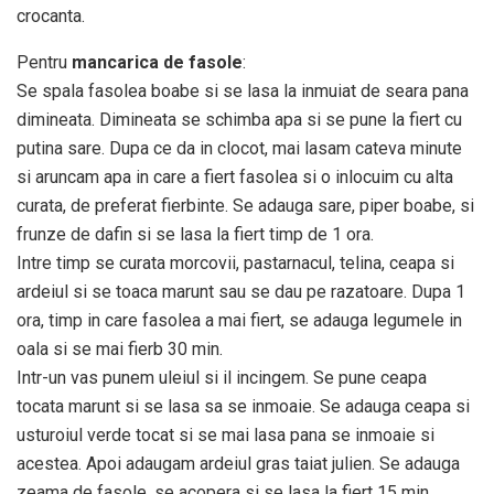
crocanta.
Pentru
mancarica de fasole
:
Se spala fasolea boabe si se lasa la inmuiat de seara pana
dimineata. Dimineata se schimba apa si se pune la fiert cu
putina sare. Dupa ce da in clocot, mai lasam cateva minute
si aruncam apa in care a fiert fasolea si o inlocuim cu alta
curata, de preferat fierbinte. Se adauga sare, piper boabe, si
frunze de dafin si se lasa la fiert timp de 1 ora.
Intre timp se curata morcovii, pastarnacul, telina, ceapa si
ardeiul si se toaca marunt sau se dau pe razatoare. Dupa 1
ora, timp in care fasolea a mai fiert, se adauga legumele in
oala si se mai fierb 30 min.
Intr-un vas punem uleiul si il incingem. Se pune ceapa
tocata marunt si se lasa sa se inmoaie. Se adauga ceapa si
usturoiul verde tocat si se mai lasa pana se inmoaie si
acestea. Apoi adaugam ardeiul gras taiat julien. Se adauga
zeama de fasole, se acopera si se lasa la fiert 15 min.