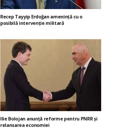
Recep Tayyip Erdoğan amenință cu o
posibilă intervenție militară
Ilie Bolojan anunță reforme pentru PNRR și
relansarea economiei