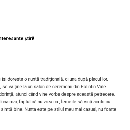
nteresante știri!
își dorește o nuntă tradițională, ci una după placul lor.
 se va ține la un salon de ceremonii din Bolintin Vale.
dorință, atunci când vine vorba despre această petrecere.
n luna mai, faptul că nu vrea ca „femeile să vină acolo cu
 simtă bine. Nunta este pe stilul meu mai casual, nu foarte