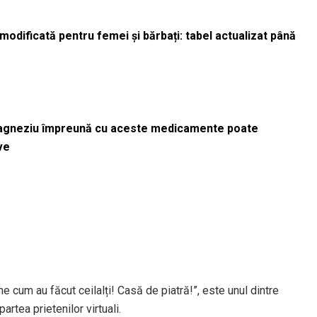
odificată pentru femei și bărbați: tabel actualizat până
magneziu împreună cu aceste medicamente poate
ve
ne cum au făcut ceilalți! Casă de piatră!”, este unul dintre
rtea prietenilor virtuali.