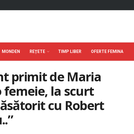
MONDEN
REȚETE
TIMP LIBER
OFERTE FEMINA
t primit de Maria
 femeie, la scurt
căsătorit cu Robert
..”