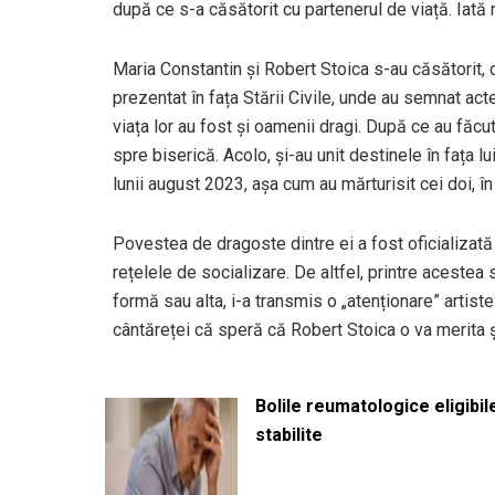
după ce s-a căsătorit cu partenerul de viață. Iată ma
Maria Constantin și Robert Stoica s-au căsătorit, d
prezentat în fața Stării Civile, unde au semnat act
viața lor au fost și oamenii dragi. După ce au făcu
spre biserică. Acolo, și-au unit destinele în fața
lunii august 2023, așa cum au mărturisit cei doi, 
Povestea de dragoste dintre ei a fost oficializată 
rețelele de socializare. De altfel, printre acestea 
formă sau alta, i-a transmis o „atenționare” artis
cântăreței că speră că Robert Stoica o va merita și
Bolile reumatologice eligibi
stabilite