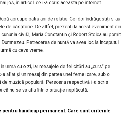
i jos, în articol, ce i-a scris aceasta pe internet.
upă aproape patru ani de relație. Cei doi îndrăgostiți s-au
ele de căsătorie. De altfel, prezenți la acest eveniment din
t cununia civilă, Maria Constantin și Robert Stoica au pornit
 lui Dumnezeu. Petrecerea de nuntă va avea loc la începutul
în urmă cu ceva vreme.
în urmă cu o zi, iar mesajele de felicitări au „curs” pe
s-a aflat și un mesaj din partea unei femei care, sub o
tei de muzică populară. Persoana respectivă i-a scris
 că nu se va afla într-o situație neplăcută.
le pentru handicap permanent. Care sunt criteriile