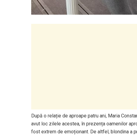
După o relație de aproape patru ani, Maria Constan
avut loc zilele acestea, în prezența oamenilor apropi
fost extrem de emoționant. De altfel, blondina a pr