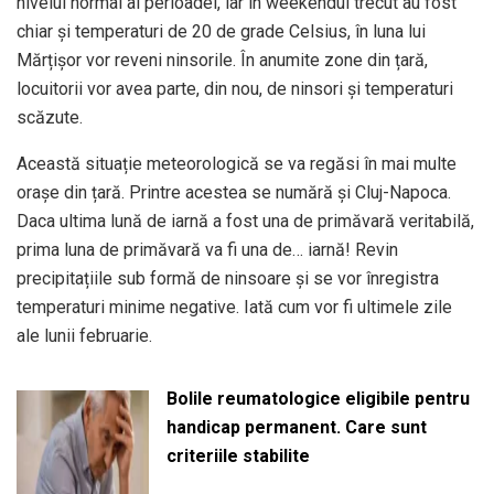
nivelul normal al perioadei, iar în weekendul trecut au fost
chiar și temperaturi de 20 de grade Celsius, în luna lui
Mărțișor vor reveni ninsorile. În anumite zone din țară,
locuitorii vor avea parte, din nou, de ninsori și temperaturi
scăzute.
Această situație meteorologică se va regăsi în mai multe
orașe din țară. Printre acestea se numără și Cluj-Napoca.
Daca ultima lună de iarnă a fost una de primăvară veritabilă,
prima luna de primăvară va fi una de… iarnă! Revin
precipitațiile sub formă de ninsoare și se vor înregistra
temperaturi minime negative. Iată cum vor fi ultimele zile
ale lunii februarie.
Bolile reumatologice eligibile pentru
handicap permanent. Care sunt
criteriile stabilite