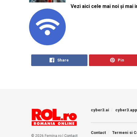
Vezi aici cele mai noi și mai i
Share
Pin
cyber3.ai
cyber3.ap
Contact
Termeni si C
© 2026 Femina.ro |
Contact