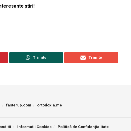
nteresante știri!
Trimite
Trimite
p
fasterup.com
ortodoxia.me
onditii
Informatii Cookies
Politică de Confidențialitate