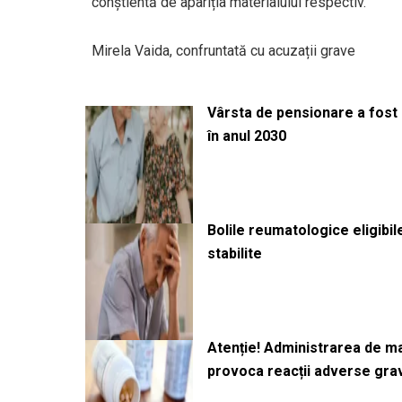
conștientă de apariția materialului respectiv.
Mirela Vaida, confruntată cu acuzații grave
Vârsta de pensionare a fost m
în anul 2030
Bolile reumatologice eligibi
stabilite
Atenție! Administrarea de 
provoca reacții adverse gra