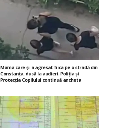
Mama care și-a agresat fiica pe o stradă din
Constanța, dusă la audieri. Poliția și
Protecția Copilului continuă ancheta