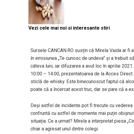
Vezi cele mai noi si interesante stiri
Sursele CANCAN.RO susțin că Mirela Vaida ar fi avu
în emisiunea „Te cunosc de undeva” și a trebuit să
câteva luni, iar difuzarea a avut loc în aprilie 2021
10:00 – 14:00, prezentatoarea de la Acces Direct ar 
sticlă de whisky. Este binecunoscut faptul că alcool
poate că a încercat acest truc, dar se pare că a ex
Deși astfel de incidente pot fi trecute cu vederea 
confruntă cu astfel de momente mai puțin obișnuite,
situația. Ce a urmat? Mirela a interpretat piesa „Cin
chiar a agresat unul dintre colegi.