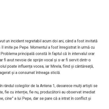
t un incident regretabil acum doi ani, când a fost invitată
 îl imite pe Pepe. Momentul a fost înregistrat în urmă cu
. Problema principală constă în faptul că în intervalul orar
fi avut nevoie de sprijin vocal și s-ar fi servit dintr-o
ul poate influența vocea, iar Mirela, fiind și cântăreață,
agerat și a consumat întreaga sticlă.
în rândul colegilor de la Antena 1, deoarece mulți artiști se
 fie cu intenție, fie nu, producătorii au observat imediat
e, cine” a lui Pepe, dar se pare că a intrat în conflict și