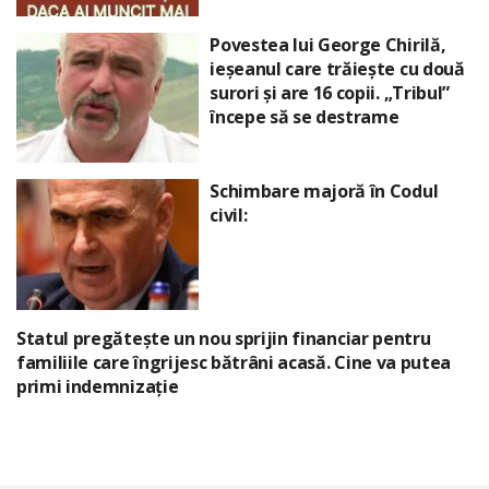
Povestea lui George Chirilă,
ieșeanul care trăiește cu două
surori și are 16 copii. „Tribul”
începe să se destrame
Schimbare majoră în Codul
civil:
Statul pregătește un nou sprijin financiar pentru
familiile care îngrijesc bătrâni acasă. Cine va putea
primi indemnizație