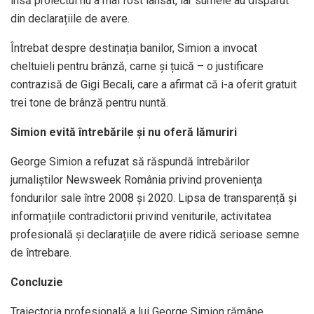
însă proiectul nu a mai fost lansat, iar sumele au dispărut
din declarațiile de avere.
Întrebat despre destinația banilor, Simion a invocat
cheltuieli pentru brânză, carne și țuică – o justificare
contrazisă de Gigi Becali, care a afirmat că i-a oferit gratuit
trei tone de brânză pentru nuntă.
Simion evită întrebările și nu oferă lămuriri
George Simion a refuzat să răspundă întrebărilor
jurnaliștilor Newsweek România privind proveniența
fondurilor sale între 2008 și 2020. Lipsa de transparență și
informațiile contradictorii privind veniturile, activitatea
profesională și declarațiile de avere ridică serioase semne
de întrebare.
Concluzie
Traiectoria profesională a lui George Simion rămâne