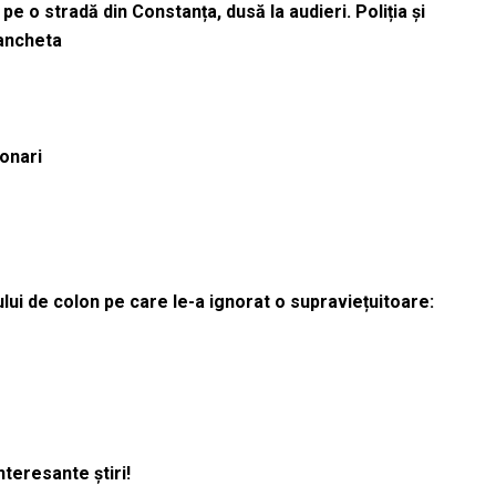
pe o stradă din Constanța, dusă la audieri. Poliția și
 ancheta
ionari
lui de colon pe care le-a ignorat o supraviețuitoare:
nteresante știri!