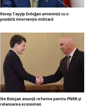
Recep Tayyip Erdoğan amenință cu o
posibilă intervenție militară
Ilie Bolojan anunță reforme pentru PNRR și
relansarea economiei