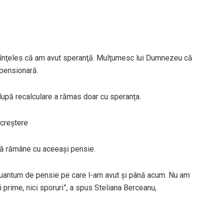
neînţeles că am avut speranţă. Mulţumesc lui Dumnezeu că
, pensionară.
 după recalculare a rămas doar cu speranța.
 creștere
 că rămâne cu aceeași pensie.
i cuantum de pensie pe care l-am avut şi până acum. Nu am
ci prime, nici sporuri”, a spus Steliana Berceanu,