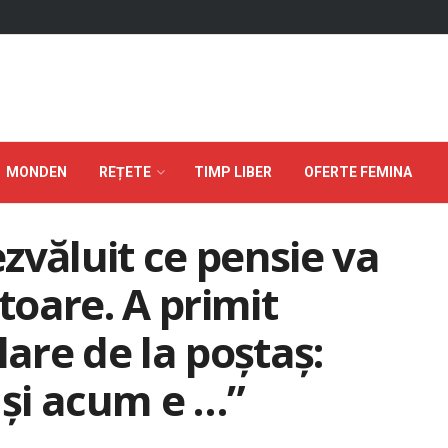
MONDEN
REȚETE
TIMP LIBER
OFERTE FEMINA
zvăluit ce pensie va
itoare. A primit
lare de la poștaș:
 şi acum e …”