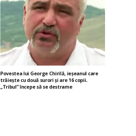
Povestea lui George Chirilă, ieșeanul care
trăiește cu două surori și are 16 copii.
„Tribul” începe să se destrame