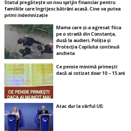
Statul pregătește un nou sprijin financiar pentru
familiile care îngrijesc bătrâni acasă. Cine va putea
primi indemnizație
Mama care și-a agresat fiica
pe o stradă din Constanța,
dusă la audieri. Poliția și
Protecția Copilului continuă
ancheta
Ce pensie minimă primești
dacă ai cotizat doar 10 – 15 ani
Atac dur la vârful UE: