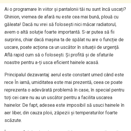
Ai o programare în viitor și pantalonii tăi nu sunt încă uscați?
Ghinion, vremea de afară nu este cea mai bună, plouă cu
găleata! Dacă nu vrei să folosești nici măcar radiatorul,
avem o altă soluție foarte importantă. S-ar putea să fii
surprins, chiar dacă mașina ta de spălat nu are o funcție de
uscare, poate acționa ca un uscător în situații de urgență.
Află rapid cum să o folosești. Și profită și de sfaturile
noastre pentru a-ți usca eficient hainele acasă.
Principalul dezavantaj: aerul este constant umed când este
rece În iarnă, umiditatea este mai prezentă, ceea ce poate
reprezenta o adevărată problemă în case, în special pentru
toți cei care nu au un uscător pentru a facilita uscarea
hainelor. De fapt, adesea este imposibil să usuci hainele în
aer liber, din cauza ploii, zăpezii și temperaturilor foarte
scăzute.