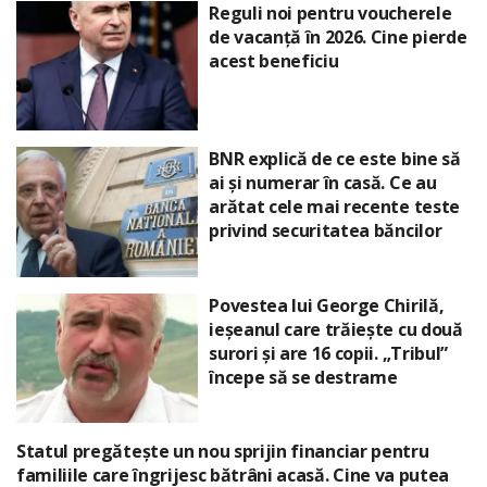
Reguli noi pentru voucherele
de vacanță în 2026. Cine pierde
acest beneficiu
BNR explică de ce este bine să
ai și numerar în casă. Ce au
arătat cele mai recente teste
privind securitatea băncilor
Povestea lui George Chirilă,
ieșeanul care trăiește cu două
surori și are 16 copii. „Tribul”
începe să se destrame
Statul pregătește un nou sprijin financiar pentru
familiile care îngrijesc bătrâni acasă. Cine va putea