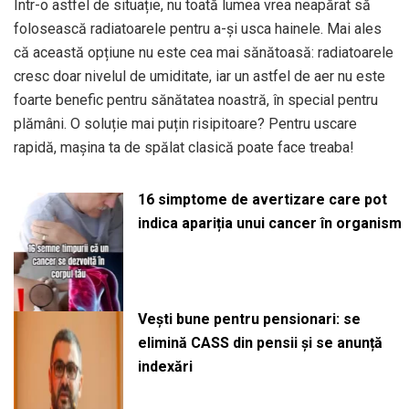
Într-o astfel de situație, nu toată lumea vrea neapărat să
folosească radiatoarele pentru a-și usca hainele. Mai ales
că această opțiune nu este cea mai sănătoasă: radiatoarele
cresc doar nivelul de umiditate, iar un astfel de aer nu este
foarte benefic pentru sănătatea noastră, în special pentru
plămâni. O soluție mai puțin risipitoare? Pentru uscare
rapidă, mașina ta de spălat clasică poate face treaba!
16 simptome de avertizare care pot
indica apariția unui cancer în organism
Vești bune pentru pensionari: se
elimină CASS din pensii și se anunță
indexări