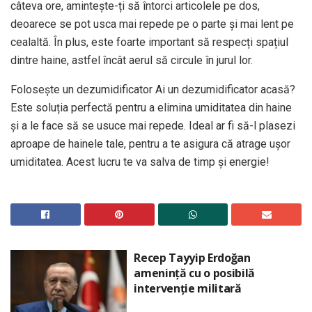
câteva ore, amintește-ți să întorci articolele pe dos,
deoarece se pot usca mai repede pe o parte și mai lent pe
cealaltă. În plus, este foarte important să respecți spațiul
dintre haine, astfel încât aerul să circule în jurul lor.
Folosește un dezumidificator Ai un dezumidificator acasă?
Este soluția perfectă pentru a elimina umiditatea din haine
și a le face să se usuce mai repede. Ideal ar fi să-l plasezi
aproape de hainele tale, pentru a te asigura că atrage ușor
umiditatea. Acest lucru te va salva de timp și energie!
Recep Tayyip Erdoğan
amenință cu o posibilă
intervenție militară