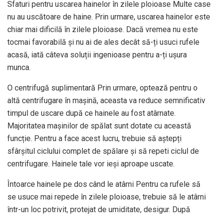
Sfaturi pentru uscarea hainelor în zilele ploioase Multe case
nu au uscătoare de haine. Prin urmare, uscarea hainelor este
chiar mai dificilă în zilele ploioase. Dacă vremea nu este
tocmai favorabilă și nu ai de ales decât să-ți usuci rufele
acasă, iată câteva soluții ingenioase pentru a-ți ușura
munca.
O centrifugă suplimentară Prin urmare, optează pentru o
altă centrifugare în mașină, aceasta va reduce semnificativ
timpul de uscare după ce hainele au fost atârnate.
Majoritatea mașinilor de spălat sunt dotate cu această
funcție. Pentru a face acest lucru, trebuie să aștepți
sfârșitul ciclului complet de spălare și să repeti ciclul de
centrifugare. Hainele tale vor ieși aproape uscate.
Întoarce hainele pe dos când le atârni Pentru ca rufele să
se usuce mai repede în zilele ploioase, trebuie să le atârni
într-un loc potrivit, protejat de umiditate, desigur. După