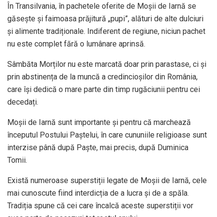
În Transilvania, în pachetele oferite de Moșii de Iarnă se
găsește și faimoasa prăjitură „pupi”, alături de alte dulciuri
și alimente tradiționale. Indiferent de regiune, niciun pachet
nu este complet fără o lumânare aprinsă.
Sâmbăta Morților nu este marcată doar prin parastase, ci și
prin abstinența de la muncă a credincioșilor din România,
care își dedică o mare parte din timp rugăciunii pentru cei
decedați.
Moșii de Iarnă sunt importante și pentru că marchează
începutul Postului Paștelui, în care cununiile religioase sunt
interzise până după Paște, mai precis, după Duminica
Tomii.
Există numeroase superstiții legate de Moșii de Iarnă, cele
mai cunoscute fiind interdicția de a lucra și de a spăla.
Tradiția spune că cei care încalcă aceste superstiții vor