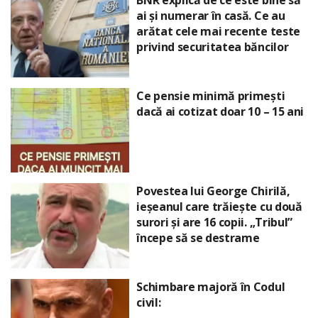
BNR explică de ce este bine să
ai și numerar în casă. Ce au
arătat cele mai recente teste
privind securitatea băncilor
Ce pensie minimă primești
dacă ai cotizat doar 10 – 15 ani
Povestea lui George Chirilă,
ieșeanul care trăiește cu două
surori și are 16 copii. „Tribul”
începe să se destrame
Schimbare majoră în Codul
civil: