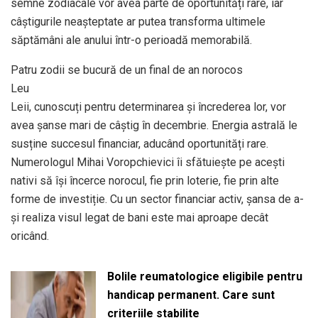
semne zodiacale vor avea parte de oportunități rare, iar
câștigurile neașteptate ar putea transforma ultimele
săptămâni ale anului într-o perioadă memorabilă.
Patru zodii se bucură de un final de an norocos
Leu
Leii, cunoscuți pentru determinarea și încrederea lor, vor
avea șanse mari de câștig în decembrie. Energia astrală le
susține succesul financiar, aducând oportunități rare.
Numerologul Mihai Voropchievici îi sfătuiește pe acești
nativi să își încerce norocul, fie prin loterie, fie prin alte
forme de investiție. Cu un sector financiar activ, șansa de a-
și realiza visul legat de bani este mai aproape decât
oricând.
Bolile reumatologice eligibile pentru
handicap permanent. Care sunt
criteriile stabilite