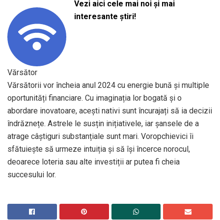
Vezi aici cele mai noi și mai
interesante știri!
Vărsător
Vărsătorii vor încheia anul 2024 cu energie bună și multiple
oportunități financiare. Cu imaginația lor bogată și o
abordare inovatoare, acești nativi sunt încurajați să ia decizii
îndrăznețe. Astrele le susțin inițiativele, iar șansele de a
atrage câștiguri substanțiale sunt mari. Voropchievici îi
sfătuiește să urmeze intuiția și să își încerce norocul,
deoarece loteria sau alte investiții ar putea fi cheia
succesului lor.