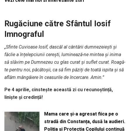
Vezi cele mai noi si interesante stiri
Rugăciune către Sfântul Iosif
Imnograful
„Sfinte Cuvioase Iosif, dascăl al cântării dumnezeiești și
făclie a înțelepciunii cerești, luminează-ne mintea și inima
să slăvim pe Dumnezeu cu glas curat și suflet curat. Roagă-
te pentru noi, păcătoșii, ca să fim păziți de toată ispita și să
aflăm mângâiere în ceasurile de încercare. Amin.”
Pe 4 aprilie, cinstește această zi cu recunoștință,
liniște și credință!
Mama care și-a agresat fiica pe o
stradă din Constanța, dusă la audieri.
Poliția și Protecția Copilului continuă