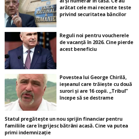
ai și numerar în casă. Ce au
arătat cele mai recente teste
privind securitatea băncilor
Reguli noi pentru voucherele
de vacanță în 2026. Cine pierde
acest beneficiu
Povestea lui George Chirilă,
ieșeanul care trăiește cu două
surori și are 16 copii. „Tribul”
începe să se destrame
Statul pregătește un nou sprijin financiar pentru
familiile care îngrijesc bătrâni acasă. Cine va putea
primi indemnizație