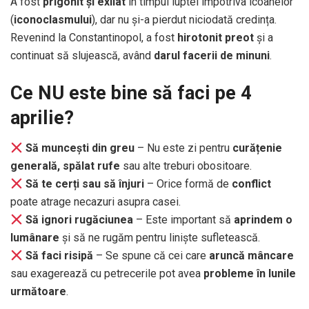
A fost
prigonit și exilat
în timpul luptei împotriva icoanelor
(
iconoclasmului
), dar nu și-a pierdut niciodată credința.
Revenind la Constantinopol, a fost
hirotonit preot
și a
continuat să slujească, având
darul facerii de minuni
.
Ce NU este bine să faci pe 4
aprilie?
Să muncești din greu
– Nu este zi pentru
curățenie
generală, spălat rufe
sau alte treburi obositoare.
Să te cerți sau să înjuri
– Orice formă de
conflict
poate atrage necazuri asupra casei.
Să ignori rugăciunea
– Este important să
aprindem o
lumânare
și să ne rugăm pentru liniște sufletească.
Să faci risipă
– Se spune că cei care
aruncă mâncare
sau exagerează cu petrecerile pot avea
probleme în lunile
următoare
.