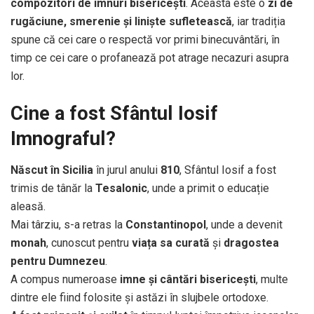
compozitori de imnuri bisericești
. Aceasta este o
zi de
rugăciune, smerenie și liniște sufletească
, iar tradiția
spune că cei care o respectă vor primi binecuvântări, în
timp ce cei care o profanează pot atrage necazuri asupra
lor.
Cine a fost Sfântul Iosif
Imnograful?
Născut în Sicilia
în jurul anului
810
, Sfântul Iosif a fost
trimis de tânăr la
Tesalonic
, unde a primit o educație
aleasă.
Mai târziu, s-a retras la
Constantinopol
, unde a devenit
monah
, cunoscut pentru
viața sa curată
și
dragostea
pentru Dumnezeu
.
A compus numeroase
imne și cântări bisericești
, multe
dintre ele fiind folosite și astăzi în slujbele ortodoxe.