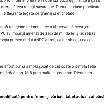
oportul Internațional Henri Coandă București. Iar ce a găsit
 oferit câteva reacții savuroase. Prețurile uriașe practicate
ulile flagrante legate de gramaj și etichetare.
tat să reacționeze imediat ce a observat că ceva „nu
NPC au împărțit amenzi de zeci de mii de lei și au retras
acția președintelui ANPC a fost, ca de obicei, una ce a
one a fost pur și simplu șocat de cât costa o simplă felie
de sărăcăcios, fără prea multe ingrediente. Piedone s-a
odificată pentru femei și bărbați: tabel actualizat până