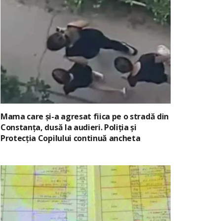
Mama care și-a agresat fiica pe o stradă din
Constanța, dusă la audieri. Poliția și
Protecția Copilului continuă ancheta