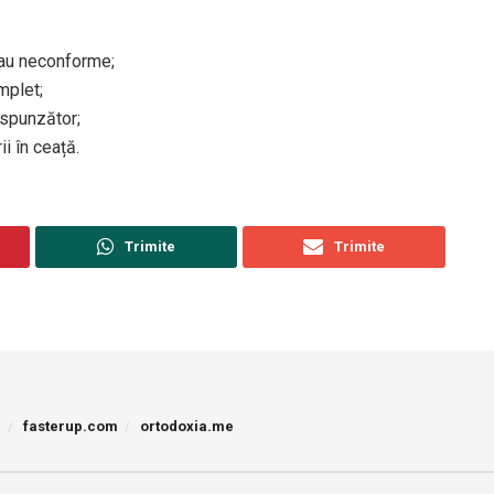
rau neconforme;
mplet;
espunzător;
i în ceață.
Trimite
Trimite
p
fasterup.com
ortodoxia.me