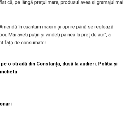
flat că, pe lângă prețul mare, produsul avea și gramajul mai
: „Amendă în cuantum maxim și oprire până se reglează
poi. Mai aveți puțin și vindeți pâinea la preț de aur”, a
ect față de consumator.
pe o stradă din Constanța, dusă la audieri. Poliția și
 ancheta
ionari