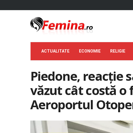
ACTUALITATE
ECONOMIE
RELIGIE
Piedone, reacție 
văzut cât costă o f
Aeroportul Otopeni