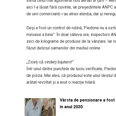
inima celui mai aglomerat nod aerian al țării – Aer
aici l-a lăsat fără cuvinte, iar președintele ANPC a
de unii comercianți i-au atras atenția, dar și nereg
Deși a fost un control de rutină, Piedone nu a ezi
miroase a bine”. În doar câteva ore, inspectorii A
zeci de kilograme de produse de la vânzare. Iar re
făcut deliciul oamenilor din mediul online.
„Ziceți că vindeți bijuterii!”
Într-unul dintre punctele de lucru verificate, Pied
de pizza. Mai ales, că produsul este unul destul 
arătat revoltat și a avut o reacție hilară.
Vârsta de pensionare a fost m
în anul 2030