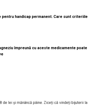
le pentru handicap permanent. Care sunt criteriile
magneziu împreună cu aceste medicamente poate
ve
8 de lei și mănâncă pâine. Ziceți că vindeți bijuterii la