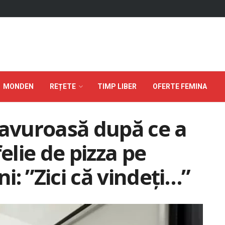
MONDEN
REȚETE
TIMP LIBER
OFERTE FEMINA
savuroasă după ce a
elie de pizza pe
: ”Zici că vindeți…”