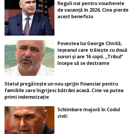
Reguli noi pentru voucherele
de vacanță în 2026. Cine pierde
acest beneficiu
Povestea lui George Chirilă,
ieșeanul care trăiește cu două
surori și are 16 copii. „Tribul”
începe să se destrame
Statul pregătește un nou sprijin financiar pentru
familiile care îngrijesc bătrâni acasă. Cine va putea
primi indemnizație
Schimbare majoră în Codul
civil: