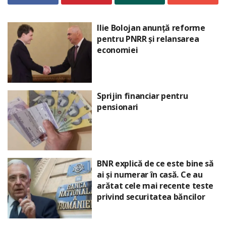
Ilie Bolojan anunță reforme
pentru PNRR și relansarea
economiei
Sprijin financiar pentru
pensionari
BNR explică de ce este bine să
ai și numerar în casă. Ce au
arătat cele mai recente teste
privind securitatea băncilor