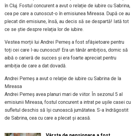
în Cluj. Fostul concurent a avut o relație de iubire cu Sabrina,
cea pe care a cunoscut-o în emisiunea Mireasa. După ce au
plecat din emisiune, însă, au decis să se despartă! Iată tot
ce se știe despre relația lor de iubire.
Vestea morții lui Andrei Perneș a fost sfâșietoare pentru
toți cei care l-au cunoscut! Era un tânăr ambițios, dornic să
aibă o carieră de succes și era foarte apreciat pentru
ambiția de care a dat dovadă.
Andrei Perneș a avut o relație de iubire cu Sabrina de la
Mireasa
Andrei Perneș avea planuri mari de viitor. În sezonul 5 al
emisiunii Mireasa, fostul concurent a intrat pe ușile casei cu
sufletul deschis să își cunoască jumătatea. S-a îndrăgostit
de Sabrina, cea cu care a plecat și acasă.
Vârsta de pensionare a fost