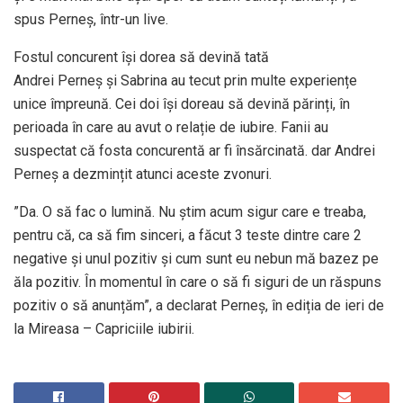
spus Perneș, într-un live.
Fostul concurent își dorea să devină tată
Andrei Perneș și Sabrina au tecut prin multe experiențe
unice împreună. Cei doi își doreau să devină părinți, în
perioada în care au avut o relație de iubire. Fanii au
suspectat că fosta concurentă ar fi însărcinată. dar Andrei
Perneș a dezmințit atunci aceste zvonuri.
”Da. O să fac o lumină. Nu știm acum sigur care e treaba,
pentru că, ca să fim sinceri, a făcut 3 teste dintre care 2
negative și unul pozitiv și cum sunt eu nebun mă bazez pe
ăla pozitiv. În momentul în care o să fi siguri de un răspuns
pozitiv o să anunțăm”, a declarat Perneș, în ediția de ieri de
la Mireasa – Capriciile iubirii.