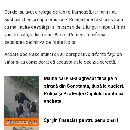
Cei doi au avut o relație de iubire frumoasă, iar fanii i-au
susținut chiar și după emisiune. Relația lor a fost presărată
cu mai multe despărțiri și împăcări de-a lungul timpului, însă
vara trecută, în luna iulie, Andrei Perneș a confirmat
separarea definitivă de fosta iubita.
Acesta declarase atunci că au perspective diferite față de
viitor și au comsiderat că aceasta este decizia corectă.
Mama care și-a agresat fiica pe o
stradă din Constanța, dusă la audieri.
Poliția și Protecția Copilului continuă
ancheta
Sprijin financiar pentru pensionari