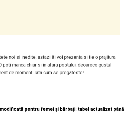
e noi si inedite, astazi iti voi prezenta si tie o prajitura
 O poti manca chiar si in afara postului, deoarece gustul
iferent de moment. Iata cum se pregateste!
odificată pentru femei și bărbați: tabel actualizat până