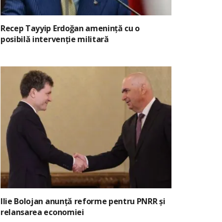
Recep Tayyip Erdoğan amenință cu o
posibilă intervenție militară
Ilie Bolojan anunță reforme pentru PNRR și
relansarea economiei