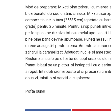
Mod de preparare: Mixati bine zaharul cu mierea si
bicarbonatul de sodiu stins si nuca. Mixati usor ap
compozitia intr-o tava (25*35 cm) tapetata cu harti
grade) pentru 25 minute. Pentru sirop puneti intr-o
pe foc pana se dizolva tot caramelul apoi lasati-l 
bine bine pana devine spumoasa. Puneti nessul intr
e rece adaugati-l peste crema. Amestecati usor cu 
zaharul la caramelizat. Adaugati nucile si amestec
Rasturnati nucile pe o hartie de copt unsa cu ulei 
Puneti blatul pe un platou, si insiopati-l cu o sering
siropul. Intindeti crema peste el si presarati crantu
doua zi, taiati-o si serviti-o cu placere.
Pofta buna!