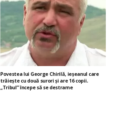
Povestea lui George Chirilă, ieșeanul care
trăiește cu două surori și are 16 copii.
„Tribul” începe să se destrame