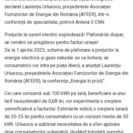
declarat Laurențiu Urluescu, președintele Asociației
Furnizorilor de Energie din România (AFEER), într-o
conferință de specialitate, potrivit Antena 3 CNN
Prețurile la curent electric explodează! Plafonările dispar,
iar românii se pregătesc pentru facturi uriașe!
De la 1 aprilie 2025, schema de plafonare a prețurilor la
energie electrică și gaze naturale se va încheia, iar
consumatorii vor intra pe piața liberă, a anunțat Laurențiu
Urluescu, președintele Asociației Furnizorilor de Energie din
România (AFEER), la conferința „Energia în priză”.
Cei care consumă sub 100 kWh pe lună, beneficiare ai unui
tarif nesustenabil de 0,68 lei, vor experimenta o creștere
semnificativă a facturilor. Estimările indică o creștere lunară
de 20-25 lei pentru consumatorii cu un consum mediu de 50
kWh. Urluescu a subliniat necesitatea de a oferi ajutoare
doar consumatorilor vulnerabili, lăudând totodată suportul