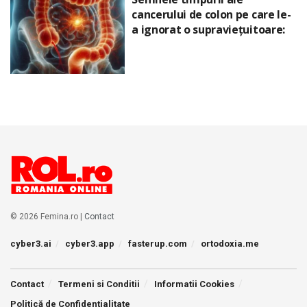
cancerului de colon pe care le-
a ignorat o supraviețuitoare:
© 2026 Femina.ro |
Contact
cyber3.ai
cyber3.app
fasterup.com
ortodoxia.me
Contact
Termeni si Conditii
Informatii Cookies
Politică de Confidențialitate