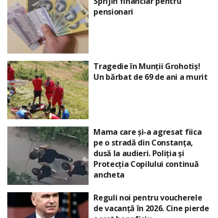
Sprijin financiar pentru
pensionari
Tragedie în Munții Grohotiș!
Un bărbat de 69 de ani a murit
Mama care și-a agresat fiica
pe o stradă din Constanța,
dusă la audieri. Poliția și
Protecția Copilului continuă
ancheta
Reguli noi pentru voucherele
de vacanță în 2026. Cine pierde