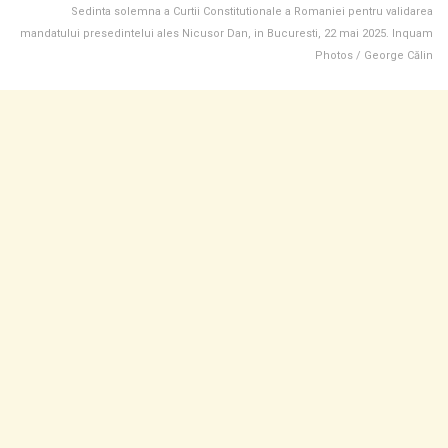
Sedinta solemna a Curtii Constitutionale a Romaniei pentru validarea
mandatului presedintelui ales Nicusor Dan, in Bucuresti, 22 mai 2025. Inquam
Photos / George Călin