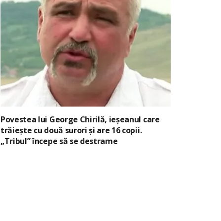
Povestea lui George Chirilă, ieșeanul care
trăiește cu două surori și are 16 copii.
„Tribul” începe să se destrame