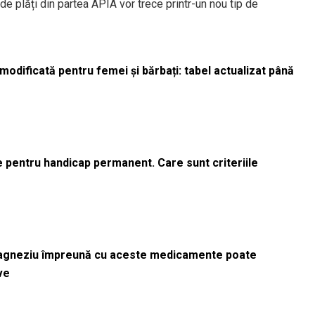
de plăți din partea APIA vor trece printr-un nou tip de
odificată pentru femei și bărbați: tabel actualizat până
le pentru handicap permanent. Care sunt criteriile
magneziu împreună cu aceste medicamente poate
ve