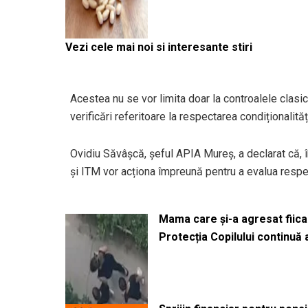
Vezi cele mai noi si interesante stiri
Acestea nu se vor limita doar la controalele clasic
verificări referitoare la respectarea condiționalităț
Ovidiu Săvâșcă, șeful APIA Mureș, a declarat că, î
și ITM vor acționa împreună pentru a evalua resp
Mama care și-a agresat fiica 
Protecția Copilului continuă