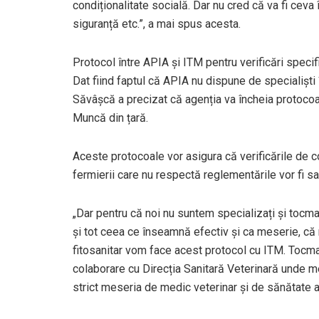
condiționalitate socială. Dar nu cred că va fi ceva
siguranță etc.”, a mai spus acesta.
Protocol între APIA și ITM pentru verificări specif
Dat fiind faptul că APIA nu dispune de specialiști 
Săvâșcă a precizat că agenția va încheia protocoa
Muncă din țară.
Aceste protocoale vor asigura că verificările de c
fermierii care nu respectă reglementările vor fi sa
„Dar pentru că noi nu suntem specializați și tocm
și tot ceea ce înseamnă efectiv și ca meserie, că n
fitosanitar vom face acest protocol cu ITM. Tocma
colaborare cu Direcția Sanitară Veterinară unde m
strict meseria de medic veterinar și de sănătate a 