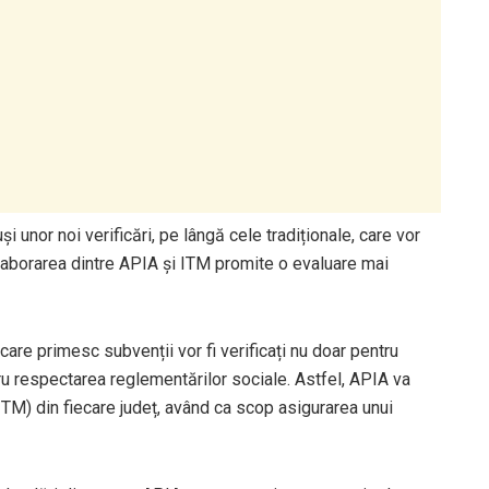
i unor noi verificări, pe lângă cele tradiționale, care vor
olaborarea dintre APIA și ITM promite o evaluare mai
are primesc subvenții vor fi verificați nu doar pentru
ru respectarea reglementărilor sociale. Astfel, APIA va
ITM) din fiecare județ, având ca scop asigurarea unui