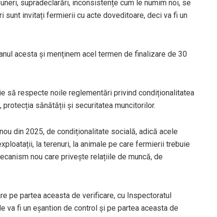
uneri, supradeclarări, inconsistențe cum le numim noi, se
ri sunt invitați fermierii cu acte doveditoare, deci va fi un
i anul acesta și menținem acel termen de finalizare de 30
ie să respecte noile reglementări privind condiționalitatea
protecția sănătății și securitatea muncitorilor.
nou din 2025, de condiționalitate socială, adică acele
xploatații, la terenuri, la animale pe care fermierii trebuie
mecanism nou care privește relațiile de muncă, de
e pe partea aceasta de verificare, cu Inspectoratul
de va fi un eșantion de control și pe partea aceasta de