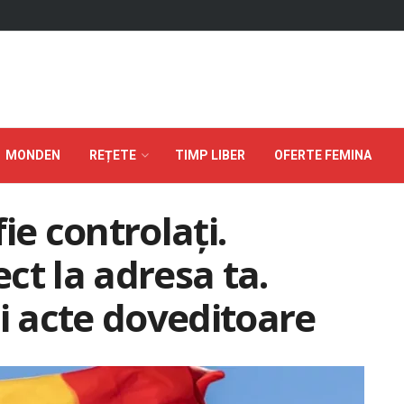
MONDEN
REȚETE
TIMP LIBER
OFERTE FEMINA
ie controlați.
ect la adresa ta.
ți acte doveditoare