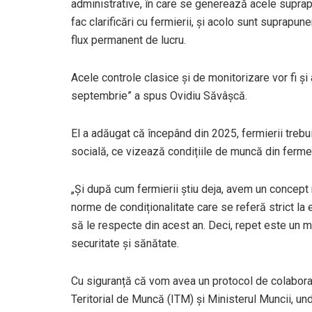
administrative, în care se generează acele suprap
fac clarificări cu fermierii, și acolo sunt suprapune
flux permanent de lucru.
Acele controle clasice și de monitorizare vor fi ș
septembrie” a spus Ovidiu Săvâșcă.
El a adăugat că începând din 2025, fermierii trebu
socială, ce vizează condițiile de muncă din ferme, 
„Și după cum fermierii știu deja, avem un concept 
norme de condiționalitate care se referă strict la e
să le respecte din acest an. Deci, repet este un 
securitate și sănătate.
Cu siguranță că vom avea un protocol de colaborar
Teritorial de Muncă (ITM) și Ministerul Muncii, un