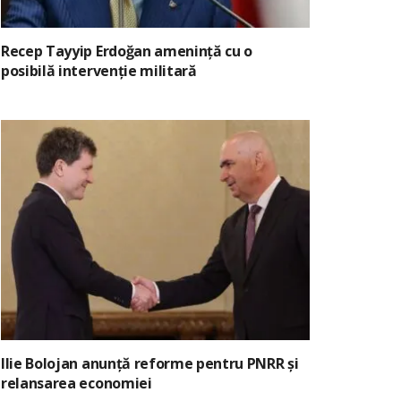
Recep Tayyip Erdoğan amenință cu o
posibilă intervenție militară
Ilie Bolojan anunță reforme pentru PNRR și
relansarea economiei