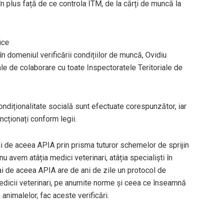
 în plus față de ce controla ITM, de la cărți de muncă la
ice
în domeniul verificării condițiilor de muncă, Ovidiu
le de colaborare cu toate Inspectoratele Teritoriale de
ondiționalitate socială sunt efectuate corespunzător, iar
ncționați conform legii.
ai de aceea APIA prin prisma tuturor schemelor de sprijin
u avem atâția medici veterinari, atâția specialiști în
i de aceea APIA are de ani de zile un protocol de
edicii veterinari, pe anumite norme și ceea ce înseamnă
animalelor, fac aceste verificări.