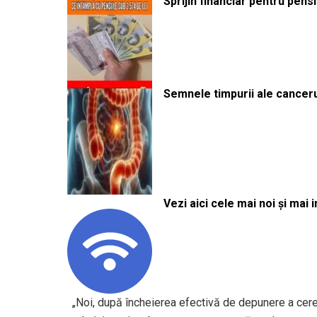
Sprijin financiar pentru pens
Semnele timpurii ale canceru
Vezi aici cele mai noi și mai i
„Noi, după încheierea efectivă de depunere a cere