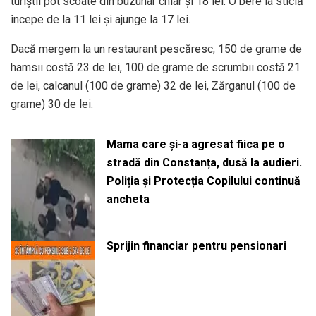
turiștii pot scoate din buzunar chiar și 18 lei. O bere la sticlă
începe de la 11 lei și ajunge la 17 lei.
Dacă mergem la un restaurant pescăresc, 150 de grame de
hamsii costă 23 de lei, 100 de grame de scrumbii costă 21
de lei, calcanul (100 de grame) 32 de lei, Zărganul (100 de
grame) 30 de lei.
Mama care și-a agresat fiica pe o
stradă din Constanța, dusă la audieri.
Poliția și Protecția Copilului continuă
ancheta
Sprijin financiar pentru pensionari