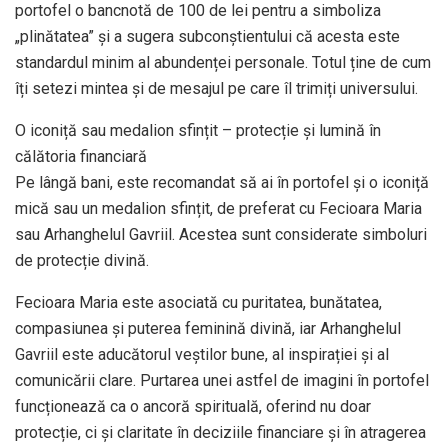
portofel o bancnotă de 100 de lei pentru a simboliza
„plinătatea” și a sugera subconștientului că acesta este
standardul minim al abundenței personale. Totul ține de cum
îți setezi mintea și de mesajul pe care îl trimiți universului.
O iconiță sau medalion sfințit – protecție și lumină în
călătoria financiară
Pe lângă bani, este recomandat să ai în portofel și o iconiță
mică sau un medalion sfințit, de preferat cu Fecioara Maria
sau Arhanghelul Gavriil. Acestea sunt considerate simboluri
de protecție divină.
Fecioara Maria este asociată cu puritatea, bunătatea,
compasiunea și puterea feminină divină, iar Arhanghelul
Gavriil este aducătorul veștilor bune, al inspirației și al
comunicării clare. Purtarea unei astfel de imagini în portofel
funcționează ca o ancoră spirituală, oferind nu doar
protecție, ci și claritate în deciziile financiare și în atragerea