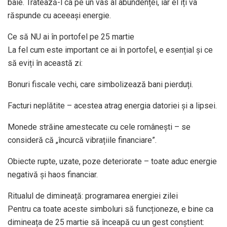
baie. Tratează-l ca pe un vas al abundenței, iar el îți va
răspunde cu aceeași energie.
Ce să NU ai în portofel pe 25 martie
La fel cum este important ce ai în portofel, e esențial și ce
să eviți în această zi:
Bonuri fiscale vechi, care simbolizează bani pierduți.
Facturi neplătite – acestea atrag energia datoriei și a lipsei.
Monede străine amestecate cu cele românești – se
consideră că „încurcă vibrațiile financiare”.
Obiecte rupte, uzate, poze deteriorate – toate aduc energie
negativă și haos financiar.
Ritualul de dimineață: programarea energiei zilei
Pentru ca toate aceste simboluri să funcționeze, e bine ca
dimineața de 25 martie să înceapă cu un gest conștient: