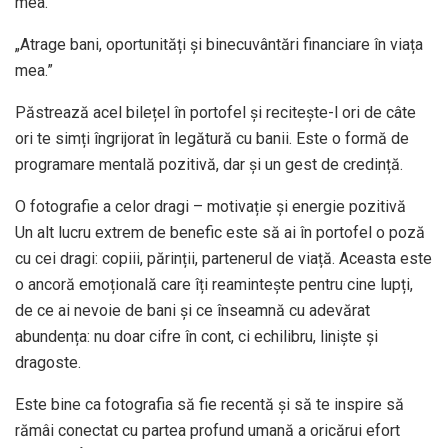
mea.”
„Atrage bani, oportunități și binecuvântări financiare în viața
mea.”
Păstrează acel bilețel în portofel și recitește-l ori de câte
ori te simți îngrijorat în legătură cu banii. Este o formă de
programare mentală pozitivă, dar și un gest de credință.
O fotografie a celor dragi – motivație și energie pozitivă
Un alt lucru extrem de benefic este să ai în portofel o poză
cu cei dragi: copiii, părinții, partenerul de viață. Aceasta este
o ancoră emoțională care îți reamintește pentru cine lupți,
de ce ai nevoie de bani și ce înseamnă cu adevărat
abundența: nu doar cifre în cont, ci echilibru, liniște și
dragoste.
Este bine ca fotografia să fie recentă și să te inspire să
rămâi conectat cu partea profund umană a oricărui efort