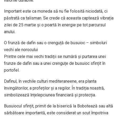
valorile durabile.
Important este ca moneda să nu fie folosită niciodată, ci
păstrată ca talisman. Se crede că aceasta captează vibrația
zilei de 25 martie și o poartă în energie pe tot parcursul
anului.
O frunză de dafin sau o crenguță de busuioc – simboluri
vechi ale norocului
Printre cele mai vechi tradiții se numără și purtarea unei
frunze de dafin sau a unei crenguțe de busuioc sfințit în
portofel.
Dafinul, în vechile culturi mediteraneene, era planta
învingătorilor, a profeților și a regilor. În tradiția noastră,
simbolizează înțelepciunea financiară și protecția.
Busuiocul sfințit, primit de la biserică la Bobotează sau altă
sărbătoare importantă, este considerat un scut împotriva