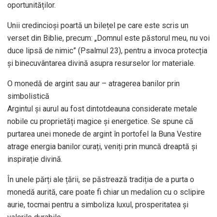
oportunităților.
Unii credincioși poartă un bilețel pe care este scris un
verset din Biblie, precum: „Domnul este păstorul meu, nu voi
duce lipsă de nimic” (Psalmul 23), pentru a invoca protecția
și binecuvântarea divină asupra resurselor lor materiale.
O monedă de argint sau aur – atragerea banilor prin
simbolistică
Argintul și aurul au fost dintotdeauna considerate metale
nobile cu proprietăți magice și energetice. Se spune că
purtarea unei monede de argint în portofel la Buna Vestire
atrage energia banilor curați, veniți prin muncă dreaptă și
inspirație divină.
În unele părți ale țării, se păstrează tradiția de a purta o
monedă aurită, care poate fi chiar un medalion cu o sclipire
aurie, tocmai pentru a simboliza luxul, prosperitatea și