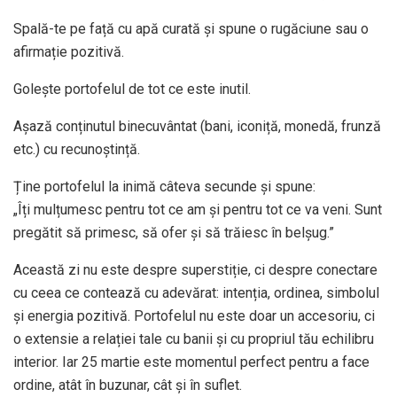
Spală-te pe față cu apă curată și spune o rugăciune sau o
afirmație pozitivă.
Golește portofelul de tot ce este inutil.
Așază conținutul binecuvântat (bani, iconiță, monedă, frunză
etc.) cu recunoștință.
Ține portofelul la inimă câteva secunde și spune:
„Îți mulțumesc pentru tot ce am și pentru tot ce va veni. Sunt
pregătit să primesc, să ofer și să trăiesc în belșug.”
Această zi nu este despre superstiție, ci despre conectare
cu ceea ce contează cu adevărat: intenția, ordinea, simbolul
și energia pozitivă. Portofelul nu este doar un accesoriu, ci
o extensie a relației tale cu banii și cu propriul tău echilibru
interior. Iar 25 martie este momentul perfect pentru a face
ordine, atât în buzunar, cât și în suflet.