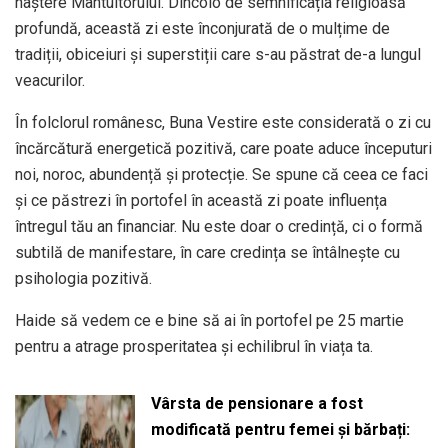
naștere Mântuitorului. Dincolo de semnificația religioasă
profundă, această zi este înconjurată de o mulțime de
tradiții, obiceiuri și superstiții care s-au păstrat de-a lungul
veacurilor.
În folclorul românesc, Buna Vestire este considerată o zi cu
încărcătură energetică pozitivă, care poate aduce începuturi
noi, noroc, abundență și protecție. Se spune că ceea ce faci
și ce păstrezi în portofel în această zi poate influența
întregul tău an financiar. Nu este doar o credință, ci o formă
subtilă de manifestare, în care credința se întâlnește cu
psihologia pozitivă.
Haide să vedem ce e bine să ai în portofel pe 25 martie
pentru a atrage prosperitatea și echilibrul în viața ta.
Vârsta de pensionare a fost
modificată pentru femei și bărbați: