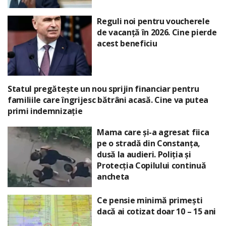
Reguli noi pentru voucherele
de vacanță în 2026. Cine pierde
acest beneficiu
Statul pregătește un nou sprijin financiar pentru
familiile care îngrijesc bătrâni acasă. Cine va putea
primi indemnizație
Mama care și-a agresat fiica
pe o stradă din Constanța,
dusă la audieri. Poliția și
Protecția Copilului continuă
ancheta
Ce pensie minimă primești
dacă ai cotizat doar 10 – 15 ani