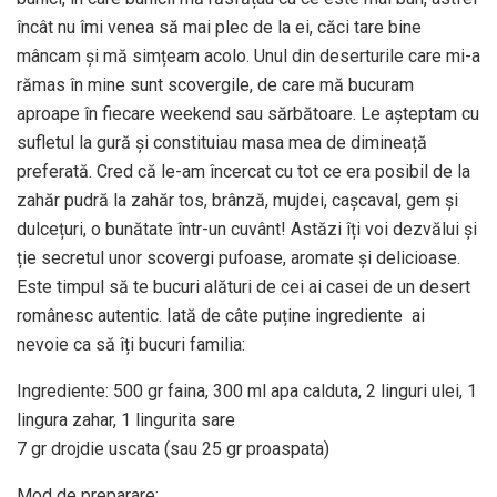
încât nu îmi venea să mai plec de la ei, căci tare bine
mâncam și mă simțeam acolo. Unul din deserturile care mi-a
rămas în mine sunt scovergile, de care mă bucuram
aproape în fiecare weekend sau sărbătoare. Le așteptam cu
sufletul la gură și constituiau masa mea de dimineață
preferată. Cred că le-am încercat cu tot ce era posibil de la
zahăr pudră la zahăr tos, brânză, mujdei, cașcaval, gem și
dulcețuri, o bunătate într-un cuvânt! Astăzi îți voi dezvălui și
ție secretul unor scovergi pufoase, aromate și delicioase.
Este timpul să te bucuri alături de cei ai casei de un desert
românesc autentic. Iată de câte puține ingrediente ai
nevoie ca să îți bucuri familia:
Ingrediente: 500 gr faina, 300 ml apa calduta, 2 linguri ulei, 1
lingura zahar, 1 lingurita sare
7 gr drojdie uscata (sau 25 gr proaspata)
Mod de preparare: