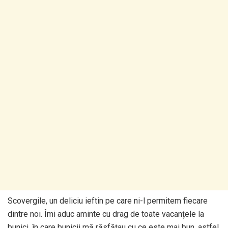
Scovergile, un deliciu ieftin pe care ni-l permitem fiecare
dintre noi. Îmi aduc aminte cu drag de toate vacanțele la
bunici, în care bunicii mă răsfățau cu ce este mai bun, astfel