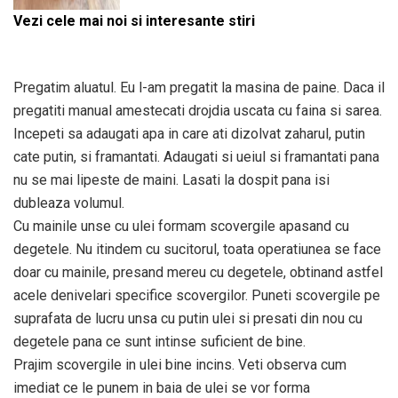
Vezi cele mai noi si interesante stiri
Pregatim aluatul. Eu l-am pregatit la masina de paine. Daca il
pregatiti manual amestecati drojdia uscata cu faina si sarea.
Incepeti sa adaugati apa in care ati dizolvat zaharul, putin
cate putin, si framantati. Adaugati si ueiul si framantati pana
nu se mai lipeste de maini. Lasati la dospit pana isi
dubleaza volumul.
Cu mainile unse cu ulei formam scovergile apasand cu
degetele. Nu itindem cu sucitorul, toata operatiunea se face
doar cu mainile, presand mereu cu degetele, obtinand astfel
acele denivelari specifice scovergilor. Puneti scovergile pe
suprafata de lucru unsa cu putin ulei si presati din nou cu
degetele pana ce sunt intinse suficient de bine.
Prajim scovergile in ulei bine incins. Veti observa cum
imediat ce le punem in baia de ulei se vor forma