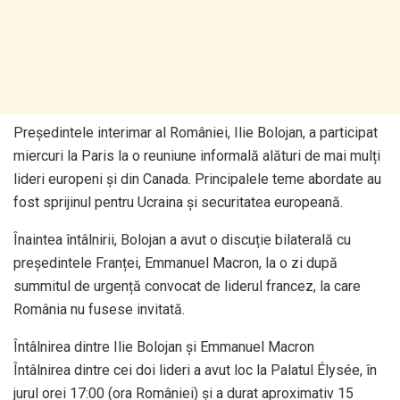
Președintele interimar al României, Ilie Bolojan, a participat
miercuri la Paris la o reuniune informală alături de mai mulți
lideri europeni și din Canada. Principalele teme abordate au
fost sprijinul pentru Ucraina și securitatea europeană.
Înaintea întâlnirii, Bolojan a avut o discuție bilaterală cu
președintele Franței, Emmanuel Macron, la o zi după
summitul de urgență convocat de liderul francez, la care
România nu fusese invitată.
Întâlnirea dintre Ilie Bolojan și Emmanuel Macron
Întâlnirea dintre cei doi lideri a avut loc la Palatul Élysée, în
jurul orei 17:00 (ora României) și a durat aproximativ 15