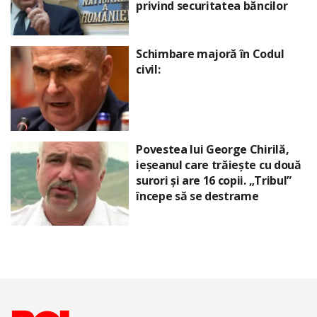
privind securitatea băncilor
Schimbare majoră în Codul
civil:
Povestea lui George Chirilă,
ieșeanul care trăiește cu două
surori și are 16 copii. „Tribul”
începe să se destrame