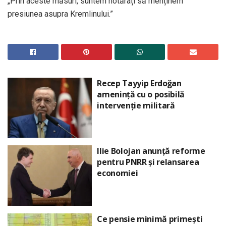
„Prin aceste măsuri, suntem hotărâți să menținem
presiunea asupra Kremlinului.”
Recep Tayyip Erdoğan
amenință cu o posibilă
intervenție militară
Ilie Bolojan anunță reforme
pentru PNRR și relansarea
economiei
Ce pensie minimă primești