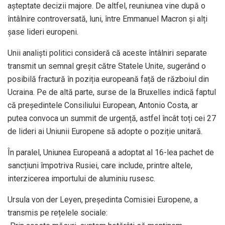
așteptate decizii majore. De altfel, reuniunea vine după o
întâlnire controversată, luni, între Emmanuel Macron și alți
șase lideri europeni.
Unii analiști politici consideră că aceste întâlniri separate
transmit un semnal greșit către Statele Unite, sugerând o
posibilă fractură în poziția europeană față de războiul din
Ucraina. Pe de altă parte, surse de la Bruxelles indică faptul
că președintele Consiliului European, Antonio Costa, ar
putea convoca un summit de urgență, astfel încât toți cei 27
de lideri ai Uniunii Europene să adopte o poziție unitară.
În paralel, Uniunea Europeană a adoptat al 16-lea pachet de
sancțiuni împotriva Rusiei, care include, printre altele,
interzicerea importului de aluminiu rusesc.
Ursula von der Leyen, președinta Comisiei Europene, a
transmis pe rețelele sociale: