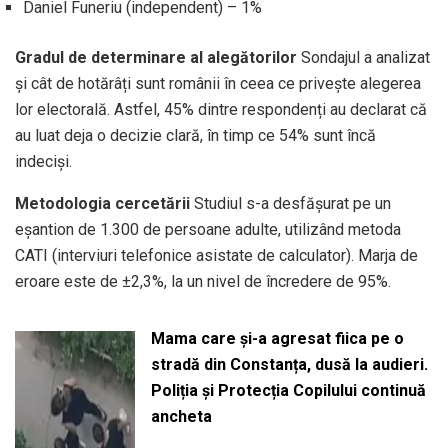
Daniel Funeriu (independent) – 1%
Gradul de determinare al alegătorilor
Sondajul a analizat
și cât de hotărâți sunt românii în ceea ce privește alegerea
lor electorală. Astfel, 45% dintre respondenți au declarat că
au luat deja o decizie clară, în timp ce 54% sunt încă
indeciși.
Metodologia cercetării
Studiul s-a desfășurat pe un
eșantion de 1.300 de persoane adulte, utilizând metoda
CATI (interviuri telefonice asistate de calculator). Marja de
eroare este de ±2,3%, la un nivel de încredere de 95%.
Mama care și-a agresat fiica pe o
stradă din Constanța, dusă la audieri.
Poliția și Protecția Copilului continuă
ancheta