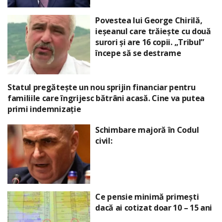
Povestea lui George Chirilă,
ieșeanul care trăiește cu două
surori și are 16 copii. „Tribul”
începe să se destrame
Statul pregătește un nou sprijin financiar pentru
familiile care îngrijesc bătrâni acasă. Cine va putea
primi indemnizație
Schimbare majoră în Codul
civil:
Ce pensie minimă primești
dacă ai cotizat doar 10 – 15 ani