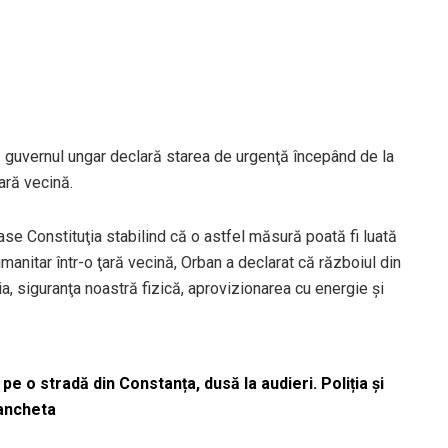
ă guvernul ungar declară starea de urgenţă începând de la
ţară vecină.
e Constituţia stabilind că o astfel măsură poată fi luată
umanitar într-o ţară vecină, Orban a declarat că războiul din
a, siguranţa noastră fizică, aprovizionarea cu energie şi
pe o stradă din Constanța, dusă la audieri. Poliția și
 ancheta