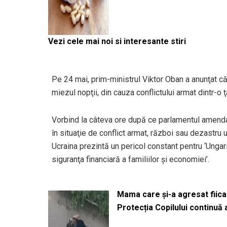
Vezi cele mai noi si interesante stiri
Pe 24 mai, prim-ministrul Viktor Oban a anunţat c
miezul nopţii, din cauza conflictului armat dintr-o 
Vorbind la câteva ore după ce parlamentul amendas
în situaţie de conflict armat, război sau dezastru 
Ucraina prezintă un pericol constant pentru ‘Ungari
siguranţa financiară a familiilor şi economiei’.
Mama care și-a agresat fiica 
Protecția Copilului continuă