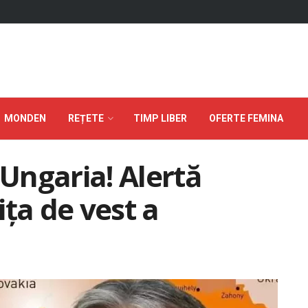
MONDEN
REȚETE
TIMP LIBER
OFERTE FEMINA
 Ungaria! Alertă
ţa de vest a