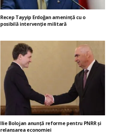
Recep Tayyip Erdoğan amenință cu o
posibilă intervenție militară
Ilie Bolojan anunță reforme pentru PNRR și
relansarea economiei