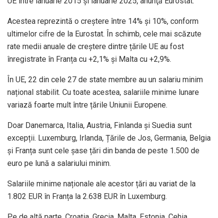
UE între ianuarie 2015 și ianuarie 2025, anunţă Eurostat.
Acestea reprezintă o creștere între 14% și 10%, conform
ultimelor cifre de la Eurostat. În schimb, cele mai scăzute
rate medii anuale de creștere dintre țările UE au fost
înregistrate în Franța cu +2,1% și Malta cu +2,9%.
În UE, 22 din cele 27 de state membre au un salariu minim
național stabilit. Cu toate acestea, salariile minime lunare
variază foarte mult între țările Uniunii Europene.
Doar Danemarca, Italia, Austria, Finlanda și Suedia sunt
excepții. Luxemburg, Irlanda, Țările de Jos, Germania, Belgia
și Franța sunt cele șase țări din banda de peste 1.500 de
euro pe lună a salariului minim.
Salariile minime naționale ale acestor țări au variat de la
1.802 EUR în Franța la 2.638 EUR în Luxemburg.
Pe de altă parte, Croația, Grecia, Malta, Estonia, Cehia,