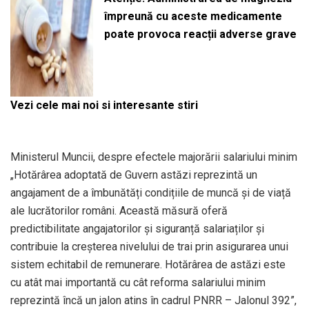
împreună cu aceste medicamente
poate provoca reacții adverse grave
Vezi cele mai noi si interesante stiri
Ministerul Muncii, despre efectele majorării salariului minim
„Hotărârea adoptată de Guvern astăzi reprezintă un
angajament de a îmbunătăți condițiile de muncă și de viață
ale lucrătorilor români. Această măsură oferă
predictibilitate angajatorilor și siguranță salariaților și
contribuie la creșterea nivelului de trai prin asigurarea unui
sistem echitabil de remunerare. Hotărârea de astăzi este
cu atât mai importantă cu cât reforma salariului minim
reprezintă încă un jalon atins în cadrul PNRR – Jalonul 392”,