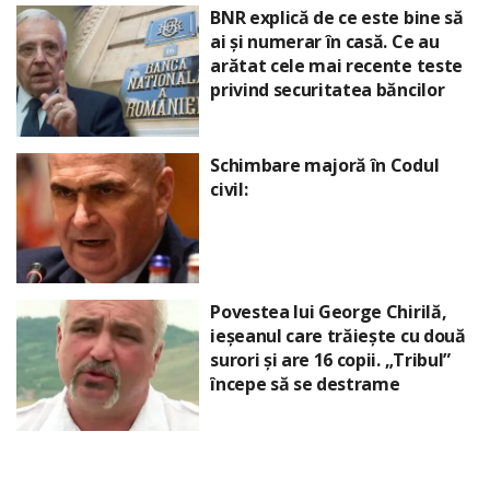
BNR explică de ce este bine să
ai și numerar în casă. Ce au
arătat cele mai recente teste
privind securitatea băncilor
Schimbare majoră în Codul
civil:
Povestea lui George Chirilă,
ieșeanul care trăiește cu două
surori și are 16 copii. „Tribul”
începe să se destrame