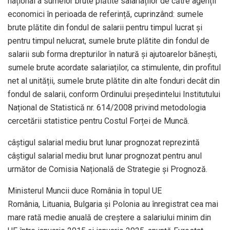
național a sumelor brute plătite salariaților de către agenții
economici în perioada de referință, cuprinzând: sumele
brute plătite din fondul de salarii pentru timpul lucrat și
pentru timpul nelucrat, sumele brute plătite din fondul de
salarii sub forma drepturilor în natură și ajutoarelor bănești,
sumele brute acordate salariaților, ca stimulente, din profitul
net al unității, sumele brute plătite din alte fonduri decât din
fondul de salarii, conform Ordinului președintelui Institutului
Național de Statistică nr. 614/2008 privind metodologia
cercetării statistice pentru Costul Forței de Muncă.
câștigul salarial mediu brut lunar prognozat reprezintă
câștigul salarial mediu brut lunar prognozat pentru anul
următor de Comisia Națională de Strategie și Prognoză.
Ministerul Muncii duce România în topul UE
România, Lituania, Bulgaria și Polonia au înregistrat cea mai
mare rată medie anuală de creștere a salariului minim din