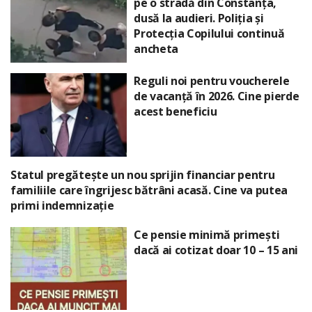
pe o stradă din Constanța,
dusă la audieri. Poliția și
Protecția Copilului continuă
ancheta
Reguli noi pentru voucherele
de vacanță în 2026. Cine pierde
acest beneficiu
Statul pregătește un nou sprijin financiar pentru
familiile care îngrijesc bătrâni acasă. Cine va putea
primi indemnizație
Ce pensie minimă primești
dacă ai cotizat doar 10 – 15 ani