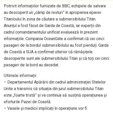
Potrivit informațiilor furnizate de BBC, echipele de salvare
au descoperit un „câmp de resturi” în apropierea epavei
Titanicului în zona de căutare a submersibilului Titan.
Anunțul a fost făcut de Garda de Coastă, iar experții din
cadrul comandamentului unificat evaluează în prezent
informațiile. Compania OceanGate a confirmat că cei cinci
pasageri de la bordul submersibilului au fost pierduți. Garda
de Coastă a SUA a confirmat ulterior că rămășițele
descoperite sunt ale submersibilului Titan și că toți cei cinci
pasageri de la bord au decedat.
Ultimele informații:
– Departamentul Apărării din cadrul administrației Statelor
Unite a transmis că situația din jurul submersibilului Titan
este „foarte tristă” și va continua să susțină operațiunea și
eforturile Pazei de Coastă.
– Vasele și medicii implicați în operațiune vor fi