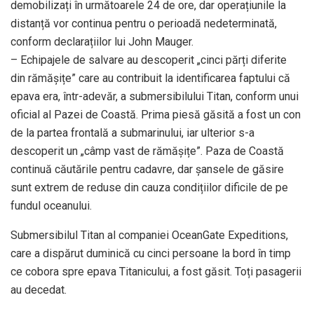
demobilizați în următoarele 24 de ore, dar operațiunile la
distanță vor continua pentru o perioadă nedeterminată,
conform declarațiilor lui John Mauger.
– Echipajele de salvare au descoperit „cinci părți diferite
din rămășițe” care au contribuit la identificarea faptului că
epava era, într-adevăr, a submersibilului Titan, conform unui
oficial al Pazei de Coastă. Prima piesă găsită a fost un con
de la partea frontală a submarinului, iar ulterior s-a
descoperit un „câmp vast de rămășițe”. Paza de Coastă
continuă căutările pentru cadavre, dar șansele de găsire
sunt extrem de reduse din cauza condițiilor dificile de pe
fundul oceanului.
Submersibilul Titan al companiei OceanGate Expeditions,
care a dispărut duminică cu cinci persoane la bord în timp
ce cobora spre epava Titanicului, a fost găsit. Toți pasagerii
au decedat.