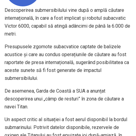
Descoperirea submersibilului vine după o amplă căutare
internațională, în care a fost implicat și robotul subacvatic
Victor 6000, capabil să atingă adâncimi de până la 6.000 de
metri.
Presupusele zgomote subacvatice captate de balizele
acustice și care au condus operațiunile de căutare au fost
raportate de presa internațională, sugerând posibilitatea ca
aceste sunete să fi fost generate de impactul
submersibilului.
De asemenea, Garda de Coastă a SUA a anunțat
descoperirea unui „câmp de resturi” în zona de căutare a
navei Titan.
Un aspect critic al situației a fost aerul disponibil la bordul
submarinului. Potrivit datelor disponibile, rezervele de
oxigen ale Titanului au fost epuizate joi după-amiază, în