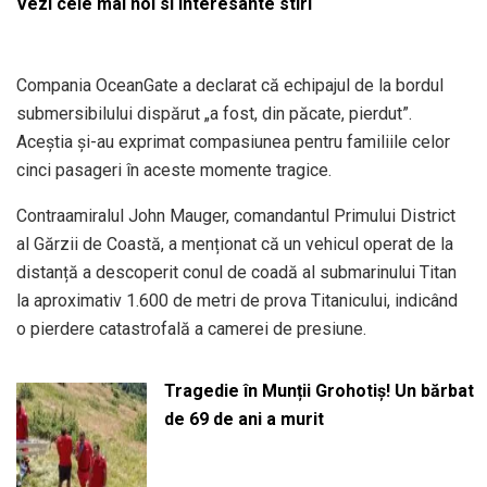
Vezi cele mai noi si interesante stiri
Compania OceanGate a declarat că echipajul de la bordul
submersibilului dispărut „a fost, din păcate, pierdut”.
Aceștia și-au exprimat compasiunea pentru familiile celor
cinci pasageri în aceste momente tragice.
Contraamiralul John Mauger, comandantul Primului District
al Gărzii de Coastă, a menționat că un vehicul operat de la
distanță a descoperit conul de coadă al submarinului Titan
la aproximativ 1.600 de metri de prova Titanicului, indicând
o pierdere catastrofală a camerei de presiune.
Tragedie în Munții Grohotiș! Un bărbat
de 69 de ani a murit