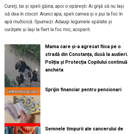
Cureţi, tai şi speli găina, apoi o opăreşti. Ai grijă să nu laşi
să dea în clocot. Arunci apa, speli carnea şi o pui la foc în
apă multicică. Spumezi. Adaugi legumele spălate şi
curăţate şi laşi la fiert la foc mic, acoperit.
Mama care și-a agresat fiica pe o
stradă din Constanța, dusă la audieri.
Poliția și Protecția Copilului continuă
ancheta
Sprijin financiar pentru pensionari
Semnele timpurii ale cancerului de