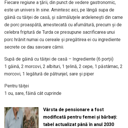
Fiecare regiune a ţării, din punct de vedere gastronomic,
este un univers în sine. Amintesc aici, pe lângă supa de
găină cu tăiţei de casă, şi sărmăluţele ardeleneşti din carne
de porc proaspătă, amestecată cu afumătură, precum şi de
celebra friptură de Turda ce presupune sacrificarea unui
porc hrănit numai cu cereale şi pregătirea ei cu ingrediente
secrete ce dau savoare cărnii.
Supă de găină cu tăiţei de casă – Ingrediente (6 porţii)
1 găină, 2 morcovi, 2 albituri, 1 ţelină, 2 cepe, 1 păstârnac, 2
morcovi, 1 legătură de pătrunjel, sare şi piper
Pentru tăiţei
1 ou, sare, făină cât cuprinde
Vârsta de pensionare a fost
modificată pentru femei și bărbați:
tabel actualizat până în anul 2030