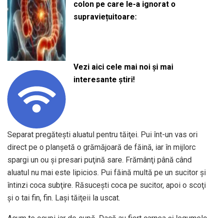
colon pe care le-a ignorat o
supraviețuitoare:
Vezi aici cele mai noi și mai
interesante știri!
Separat pregăteşti aluatul pentru tăiţei. Pui înt-un vas ori
direct pe o planşetă o grămăjoară de făină, iar în mijlorc
spargi un ou şi presari puţină sare. Frămânţi până când
aluatul nu mai este lipicios. Pui făină multă pe un sucitor şi
întinzi coca subţire. Răsuceşti coca pe sucitor, apoi o scoţi
şi o tai fin, fin. Laşi tăiţeii la uscat.