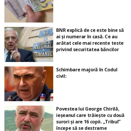
BNR explică de ce este bine să
ai și numerar în casă. Ce au
arătat cele mai recente teste
privind securitatea băncilor
Schimbare majoră în Codul
civil:
Povestea lui George Chirilă,
ieșeanul care trăiește cu două
surori și are 16 copii. „Tribul”
începe să se destrame