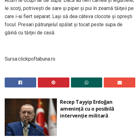
Acum te ocupi iar de supă. Dacă au fiert carnea şi legumele,
le scoţi, potriveşti de sare şi piper şi pui în zeamă tăiţeii pe
care i-ai fiert separat. Laşi să dea câteva clocote şi opreşti
focul. Presari pătrunjelul spălat şi tocat peste supa de
găină cu tăiţei de casă.
Sursa:clickpoftabuna.ro
Recep Tayyip Erdoğan
amenință cu o posibilă
intervenție militară