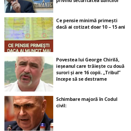
privind securitatea băncilor
Ce pensie minimă primești
dacă ai cotizat doar 10 – 15 ani
Povestea lui George Chirilă,
ieșeanul care trăiește cu două
surori și are 16 copii. „Tribul”
începe să se destrame
Schimbare majoră în Codul
civil: