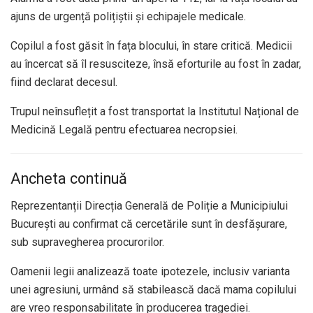
ajuns de urgență polițiștii și echipajele medicale.
Copilul a fost găsit în fața blocului, în stare critică. Medicii
au încercat să îl resusciteze, însă eforturile au fost în zadar,
fiind declarat decesul.
Trupul neînsuflețit a fost transportat la Institutul Național de
Medicină Legală pentru efectuarea necropsiei.
Ancheta continuă
Reprezentanții Direcția Generală de Poliție a Municipiului
București au confirmat că cercetările sunt în desfășurare,
sub supravegherea procurorilor.
Oamenii legii analizează toate ipotezele, inclusiv varianta
unei agresiuni, urmând să stabilească dacă mama copilului
are vreo responsabilitate în producerea tragediei.