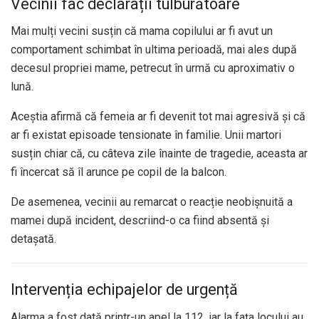
Vecinii fac declarații tulburătoare
Mai mulți vecini susțin că mama copilului ar fi avut un
comportament schimbat în ultima perioadă, mai ales după
decesul propriei mame, petrecut în urmă cu aproximativ o
lună.
Aceștia afirmă că femeia ar fi devenit tot mai agresivă și că
ar fi existat episoade tensionate în familie. Unii martori
susțin chiar că, cu câteva zile înainte de tragedie, aceasta ar
fi încercat să îl arunce pe copil de la balcon.
De asemenea, vecinii au remarcat o reacție neobișnuită a
mamei după incident, descriind-o ca fiind absentă și
detașată.
Intervenția echipajelor de urgență
Alarma a fost dată printr-un apel la 112, iar la fața locului au