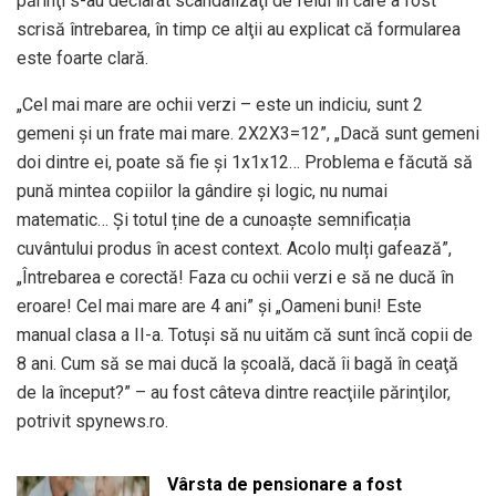
părinţi s-au declarat scandalizaţi de felul în care a fost
scrisă întrebarea, în timp ce alţii au explicat că formularea
este foarte clară.
„Cel mai mare are ochii verzi – este un indiciu, sunt 2
gemeni şi un frate mai mare. 2X2X3=12”, „Dacă sunt gemeni
doi dintre ei, poate să fie şi 1x1x12… Problema e făcută să
pună mintea copiilor la gândire şi logic, nu numai
matematic… Şi totul ține de a cunoaște semnificația
cuvântului produs în acest context. Acolo mulți gafează”,
„Întrebarea e corectă! Faza cu ochii verzi e să ne ducă în
eroare! Cel mai mare are 4 ani” şi „Oameni buni! Este
manual clasa a II-a. Totuşi să nu uităm că sunt încă copii de
8 ani. Cum să se mai ducă la şcoală, dacă îi bagă în ceaţă
de la început?” – au fost câteva dintre reacţiile părinţilor,
potrivit spynews.ro.
Vârsta de pensionare a fost