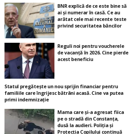
BNR explică de ce este bine să
ai și numerar în casă. Ce au
arătat cele mai recente teste
privind securitatea băncilor
Reguli noi pentru voucherele
de vacanță în 2026. Cine pierde
acest beneficiu
Statul pregătește un nou sprijin financiar pentru
familiile care îngrijesc bătrâni acasă. Cine va putea
primi indemnizație
Mama care și-a agresat fiica
pe o stradă din Constanța,
dusă la audieri. Poliția și
Protecția Copilului continuă