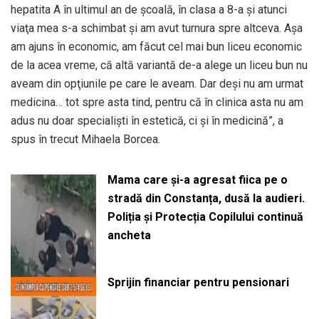
hepatita A în ultimul an de şcoală, în clasa a 8-a şi atunci
viaţa mea s-a schimbat şi am avut turnura spre altceva. Aşa
am ajuns în economic, am făcut cel mai bun liceu economic
de la acea vreme, că altă variantă de-a alege un liceu bun nu
aveam din opţiunile pe care le aveam. Dar deşi nu am urmat
medicina… tot spre asta tind, pentru că în clinica asta nu am
adus nu doar specialişti în estetică, ci şi în medicină”, a
spus în trecut Mihaela Borcea.
Mama care și-a agresat fiica pe o
stradă din Constanța, dusă la audieri.
Poliția și Protecția Copilului continuă
ancheta
Sprijin financiar pentru pensionari