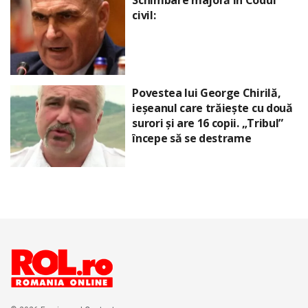
Schimbare majoră în Codul
civil:
Povestea lui George Chirilă,
ieșeanul care trăiește cu două
surori și are 16 copii. „Tribul”
începe să se destrame