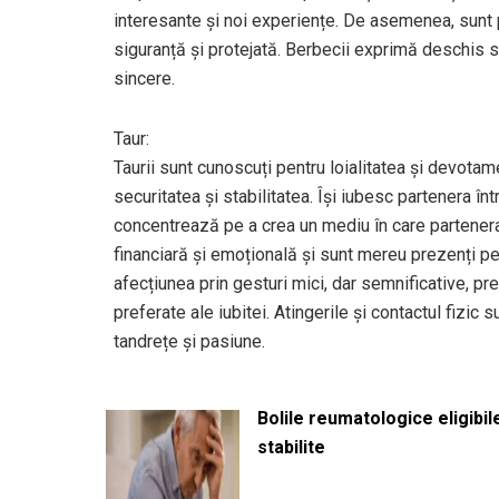
interesante și noi experiențe. De asemenea, sunt p
siguranță și protejată. Berbecii exprimă deschis s
sincere.
Taur:
Taurii sunt cunoscuți pentru loialitatea și devotamen
securitatea și stabilitatea. Își iubesc partenera într
concentrează pe a crea un mediu în care partenera 
financiară și emoțională și sunt mereu prezenți pen
afecțiunea prin gesturi mici, dar semnificative, p
preferate ale iubitei. Atingerile și contactul fizic
tandrețe și pasiune.
Bolile reumatologice eligibi
stabilite