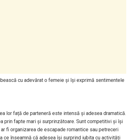
ă iubească cu adevărat o femeie și își exprimă sentimentele
birea lor față de parteneră este intensă și adesea dramatică.
rea prin fapte mari și surprinzătoare. Sunt competitivi și își
 ar fi organizarea de escapade romantice sau petreceri
a ce înseamnă că adesea își surprind iubita cu activități