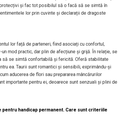
rotecțivi și fac tot posibilul să o facă să se simtă în
entimentele lor prin cuvinte și declarații de dragoste
tul lor față de parteneri, fiind asociați cu confortul,
-un mod practic, dar plin de afecțiune și grijă. În relație, se
să se simtă confortabilă și fericită. Oferă stabilitate
tru ea. Taurii sunt romantici și sensibili, exprimându-și
recum aducerea de flori sau prepararea mâncărurilor
 sunt importante pentru ei, deoarece sunt senzuali și plini de
le pentru handicap permanent. Care sunt criteriile