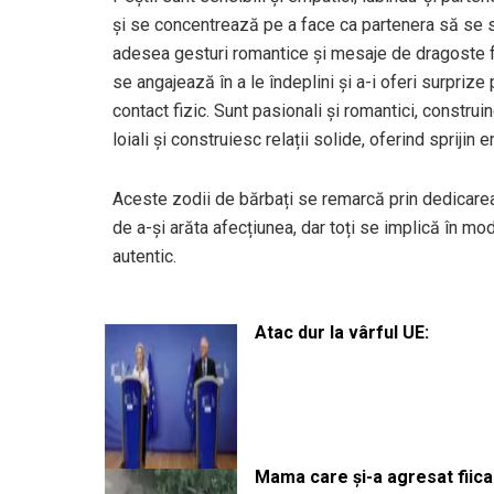
și se concentrează pe a face ca partenera să se si
adesea gesturi romantice și mesaje de dragoste fru
se angajează în a le îndeplini și a-i oferi surprize
contact fizic. Sunt pasionali și romantici, constru
loiali și construiesc relații solide, oferind sprijin
Aceste zodii de bărbați se remarcă prin dedicarea și
de a-și arăta afecțiunea, dar toți se implică în mo
autentic.
Atac dur la vârful UE:
Mama care și-a agresat fiica 