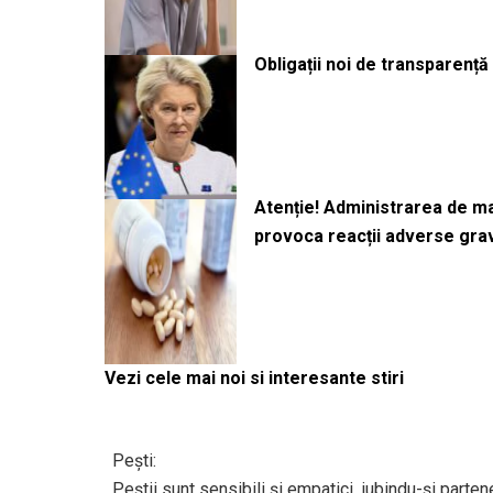
Obligații noi de transparenț
Atenție! Administrarea de 
provoca reacții adverse gra
Vezi cele mai noi si interesante stiri
Pești:
Peștii sunt sensibili și empatici, iubindu-și parte