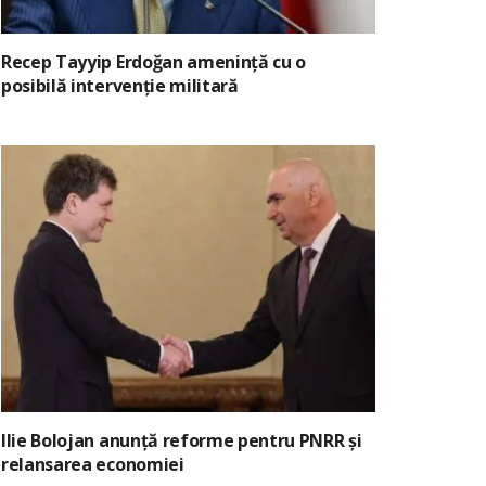
Recep Tayyip Erdoğan amenință cu o
posibilă intervenție militară
Ilie Bolojan anunță reforme pentru PNRR și
relansarea economiei