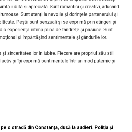
mtă iubită și apreciată. Sunt romantici și creativi, aducând
moase. Sunt atenți la nevoile și dorințele partenerului și
 plăcute. Peștii sunt senzuali și se exprimă prin atingeri și
ind o experiență intimă plină de tandrețe și pasiune. Sunt
 emoțional și împărtășind sentimentele și gândurile lor.
 sinceritatea lor în iubire. Fiecare are propriul său stil
d activ și își exprimă sentimentele într-un mod puternic și
pe o stradă din Constanța, dusă la audieri. Poliția și