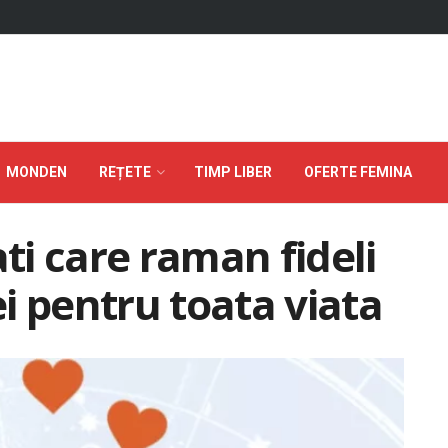
MONDEN
REȚETE
TIMP LIBER
OFERTE FEMINA
ati care raman fideli
i pentru toata viata