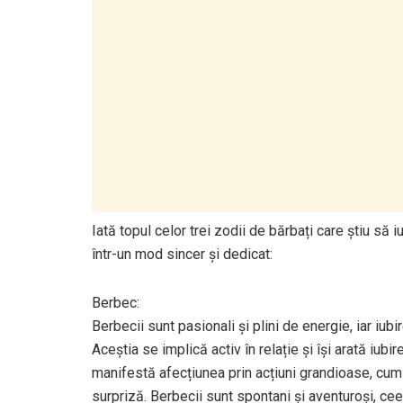
Iată topul celor trei zodii de bărbați care știu s
într-un mod sincer și dedicat:
Berbec:
Berbecii sunt pasionali și plini de energie, iar iu
Aceștia se implică activ în relație și își arată iubi
manifestă afecțiunea prin acțiuni grandioase, cum
surpriză. Berbecii sunt spontani și aventuroși, cee