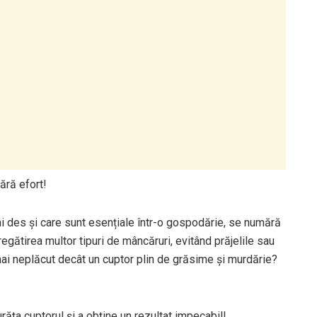
ără efort!
ai des și care sunt esențiale într-o gospodărie, se numără
egătirea multor tipuri de mâncăruri, evitând prăjelile sau
i mai neplăcut decât un cuptor plin de grăsime și murdărie?
urăța cuptorul și a obține un rezultat impecabil!