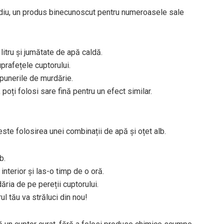
sodiu, un produs binecunoscut pentru numeroasele sale
 litru și jumătate de apă caldă.
prafețele cuptorului.
epunerile de murdărie.
, poți folosi sare fină pentru un efect similar.
este folosirea unei combinații de apă și oțet alb.
b.
interior și las-o timp de o oră.
ia de pe pereții cuptorului.
ul tău va străluci din nou!