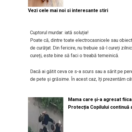
Vezi cele mai noi si interesante stiri
Cuptorul murdar: iată soluția!
Poate că, dintre toate electrocasnicele sau obiecte
de curățat. Din fericire, nu trebuie să-l cureți ziln
cureți, este bine să faci o treabă temeinică.
Dacă ai gătit ceva ce s-a scurs sau a sărit pe pereț
de pete și grăsime. În acest caz, îți prezentăm câ
Mama care și-a agresat fiica 
Protecția Copilului continuă