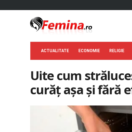
ACTUALITATE
ECONOMIE
RELIGIE
Uite cum străluce
curăț așa și fără e