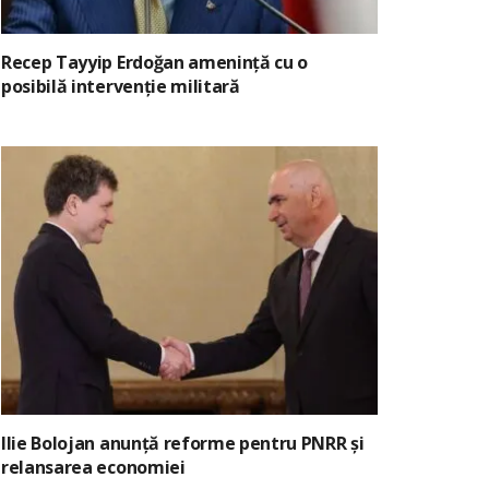
Recep Tayyip Erdoğan amenință cu o
posibilă intervenție militară
Ilie Bolojan anunță reforme pentru PNRR și
relansarea economiei