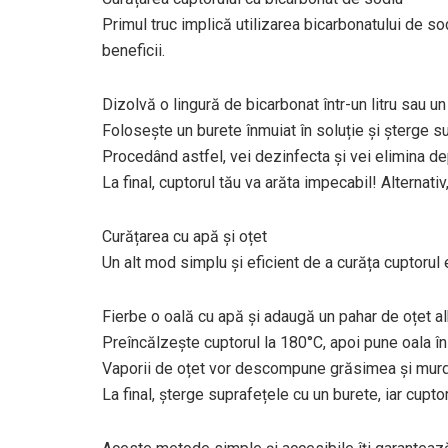
Primul truc implică utilizarea bicarbonatului de 
beneficii.
Dizolvă o lingură de bicarbonat într-un litru sau un
Folosește un burete înmuiat în soluție și șterge su
Procedând astfel, vei dezinfecta și vei elimina d
La final, cuptorul tău va arăta impecabil! Alternativ
Curățarea cu apă și oțet
Un alt mod simplu și eficient de a curăța cuptorul 
Fierbe o oală cu apă și adaugă un pahar de oțet al
Preîncălzește cuptorul la 180°C, apoi pune oala în 
Vaporii de oțet vor descompune grăsimea și murdăr
La final, șterge suprafețele cu un burete, iar cuptor