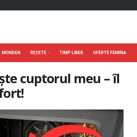
MONDEN
REȚETE
TIMP LIBER
OFERTE FEMINA
ște cuptorul meu – îl
fort!