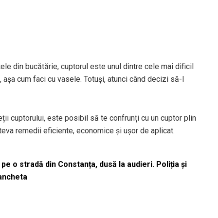
le din bucătărie, cuptorul este unul dintre cele mai dificil
ic, așa cum faci cu vasele. Totuși, atunci când decizi să-l
ii cuptorului, este posibil să te confrunți cu un cuptor plin
teva remedii eficiente, economice și ușor de aplicat.
pe o stradă din Constanța, dusă la audieri. Poliția și
 ancheta