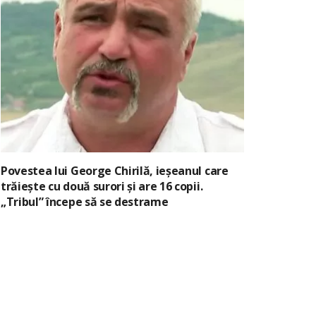
Povestea lui George Chirilă, ieșeanul care
trăiește cu două surori și are 16 copii.
„Tribul” începe să se destrame