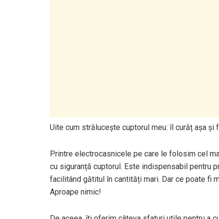
Uite cum strălucește cuptorul meu: îl curăț așa și f
Printre electrocasnicele pe care le folosim cel m
cu siguranță cuptorul. Este indispensabil pentru pr
facilitând gătitul în cantități mari. Dar ce poate f
Aproape nimic!
De aceea, îți oferim câteva sfaturi utile pentru a c