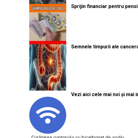
Sprijin financiar pentru pens
Semnele timpurii ale canceru
Vezi aici cele mai noi și mai i
Curățarea cuptorului cu bicarbonat de sodiu