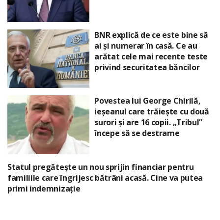
BNR explică de ce este bine să
ai și numerar în casă. Ce au
arătat cele mai recente teste
privind securitatea băncilor
Povestea lui George Chirilă,
ieșeanul care trăiește cu două
surori și are 16 copii. „Tribul”
începe să se destrame
Statul pregătește un nou sprijin financiar pentru
familiile care îngrijesc bătrâni acasă. Cine va putea
primi indemnizație