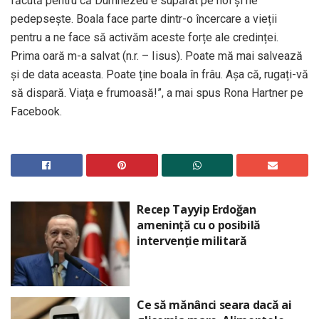
făcută pentru că Dumnezeu e supărat pe noi și ne
pedepsește. Boala face parte dintr-o încercare a vieții
pentru a ne face să activăm aceste forțe ale credinței.
Prima oară m-a salvat (n.r. – Iisus). Poate mă mai salvează
și de data aceasta. Poate ține boala în frâu. Așa că, rugați-vă
să dispară. Viața e frumoasă!”, a mai spus Rona Hartner pe
Facebook.
Recep Tayyip Erdoğan
amenință cu o posibilă
intervenție militară
Ce să mănânci seara dacă ai