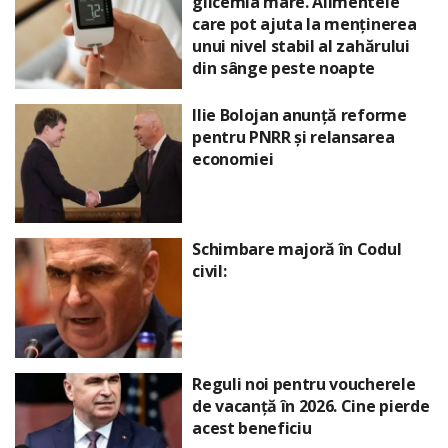
glicemia mare. Alimentele
care pot ajuta la menținerea
unui nivel stabil al zahărului
din sânge peste noapte
Ilie Bolojan anunță reforme
pentru PNRR și relansarea
economiei
Schimbare majoră în Codul
civil:
Reguli noi pentru voucherele
de vacanță în 2026. Cine pierde
acest beneficiu