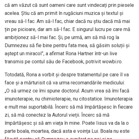
că am văzut că sunt oameni care sunt vindecați prin piesele
acelea. Știu că am primit în rugăciuni muzica și textul și
vreau să-l fac. Am să-l fac, chiar dacă nu știu dacă mă mai
țin pe picioare, dar am să-l fac. E singurul lucru pe care mă
ambiționez să-l mai fac. Și, pe urmă, am să mă rog la
Dumnezeu să fie bine pentru fata mea, să găsim soluții și
aștept un miracol”, a afirmat Rona Hartner într-un live
transmis pe contul său de Facebook, potrivit wowbi.ro.
Totodată, Rona a vorbit și despre tratamentul pe care îl va
face și a mărturisit că va urma recomandările medicului:
„O să urmez ce îmi spune doctorul. Acum vrea să îmi facă
imunoterapie, nu chimioterapie, nu citostatice. Imunoterapia
e mult mai suportabilă. Încerc să mă împărtășesc în fiecare
zi, să mă conectez la Autorul vieții. Încerc să mă
împărtășesc și să am viața în mine. Poate Iisus va da la o
parte boala, moartea, dacă asta e voința Lui. Boala nu este