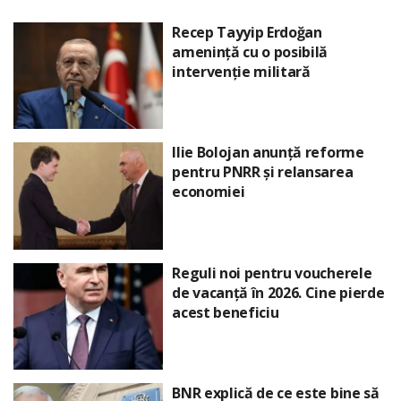
Recep Tayyip Erdoğan
amenință cu o posibilă
intervenție militară
Ilie Bolojan anunță reforme
pentru PNRR și relansarea
economiei
Reguli noi pentru voucherele
de vacanță în 2026. Cine pierde
acest beneficiu
BNR explică de ce este bine să