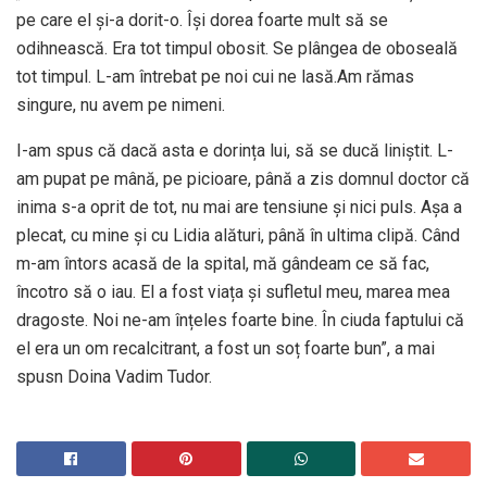
pe care el și-a dorit-o. Își dorea foarte mult să se
odihnească. Era tot timpul obosit. Se plângea de oboseală
tot timpul. L-am întrebat pe noi cui ne lasă.Am rămas
singure, nu avem pe nimeni.
I-am spus că dacă asta e dorința lui, să se ducă liniștit. L-
am pupat pe mână, pe picioare, până a zis domnul doctor că
inima s-a oprit de tot, nu mai are tensiune și nici puls. Așa a
plecat, cu mine și cu Lidia alături, până în ultima clipă. Când
m-am întors acasă de la spital, mă gândeam ce să fac,
încotro să o iau. El a fost viața și sufletul meu, marea mea
dragoste. Noi ne-am înțeles foarte bine. În ciuda faptului că
el era un om recalcitrant, a fost un soț foarte bun”, a mai
spusn Doina Vadim Tudor.