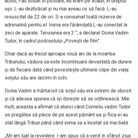
acolo, l-au sculat în picioare, eu eram pe scaun, în dreptul
ușii. L-au dezbrăcat și nu mai aveau ce să facă. L-au
resuscitat de 22 de ori. S-a consumat toată rezerva de
adrenalină pentru el. Inima era fărâmițată.L-au conectat la
zeci de aparate. Tensiunea era 2 ”, a declarat Doina Vadim
Tudor, în cadrul podcastului „Povești de film”.
Chiar dacă au trecut aproape nouă ani de la moartea
Tribunului, văduva sa este încontinuare devastată de durere
și de fiecare dată când povestește ultimele clipe din viața
soțului său are lacrimi în ochi.
Doina Vadim a mărturisit că soțul său era extrem de obosit
și că adesea spunea că își dorește să se odihnească. Mai
mult, aceasta a afirmat că atunci când Corneliu vadim Tudor
se pregătea să plece de pe acest pământ ea și fiica ei au
stat lângă Tribun până când inima sa a încetat să mai bată.
„Mi-am luat la revedere. I-am spus că a venit în sfârșit ziua