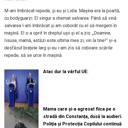
M-am îmbrăcat repede, și eu și Lidia. Mașina era la poartă,
cu bodyguarzi. El singur a chemat salvarea. Până să vină
salvarea l-am îmbrăcat și am coborât cu el să mergem în
mașină. El s-a oprit în dreptul ușii și el a zis: „Doamne,
Iisuse, mamă, astăzi este ultima mea zi, vin la tine!” și-a
desfăcut brațele larg și eu i-am zis să coboare scările
repede, să se urce în mașină.
Atac dur la vârful UE:
Mama care și-a agresat fiica pe o
stradă din Constanța, dusă la audieri.
Poliția și Protecția Copilului continuă