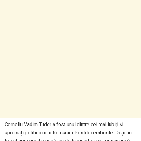
Corneliu Vadim Tudor a fost unul dintre cei mai iubiți și
apreciați politicieni ai României Postdecembriste. Deși au
trecut aproximativ nouă ani de la moartea sa, românii încă