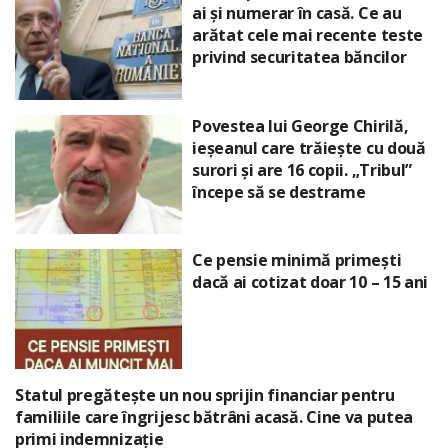
ai și numerar în casă. Ce au
arătat cele mai recente teste
privind securitatea băncilor
Povestea lui George Chirilă,
ieșeanul care trăiește cu două
surori și are 16 copii. „Tribul”
începe să se destrame
Ce pensie minimă primești
dacă ai cotizat doar 10 – 15 ani
Statul pregătește un nou sprijin financiar pentru
familiile care îngrijesc bătrâni acasă. Cine va putea
primi indemnizație