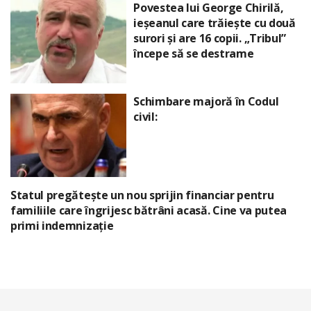
Povestea lui George Chirilă,
ieșeanul care trăiește cu două
surori și are 16 copii. „Tribul”
începe să se destrame
Schimbare majoră în Codul
civil:
Statul pregătește un nou sprijin financiar pentru
familiile care îngrijesc bătrâni acasă. Cine va putea
primi indemnizație