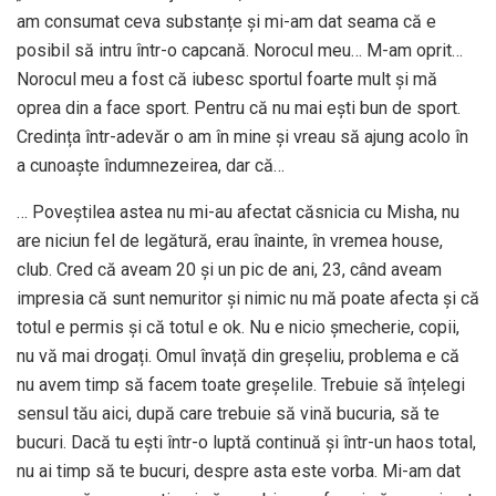
am consumat ceva substanțe și mi-am dat seama că e
posibil să intru într-o capcană. Norocul meu… M-am oprit…
Norocul meu a fost că iubesc sportul foarte mult și mă
oprea din a face sport. Pentru că nu mai ești bun de sport.
Credința într-adevăr o am în mine și vreau să ajung acolo în
a cunoaște îndumnezeirea, dar că…
… Poveștilea astea nu mi-au afectat căsnicia cu Misha, nu
are niciun fel de legătură, erau înainte, în vremea house,
club. Cred că aveam 20 și un pic de ani, 23, când aveam
impresia că sunt nemuritor și nimic nu mă poate afecta și că
totul e permis și că totul e ok. Nu e nicio șmecherie, copii,
nu vă mai drogați. Omul învață din greșeliu, problema e că
nu avem timp să facem toate greșelile. Trebuie să înțelegi
sensul tău aici, după care trebuie să vină bucuria, să te
bucuri. Dacă tu ești într-o luptă continuă și într-un haos total,
nu ai timp să te bucuri, despre asta este vorba. Mi-am dat