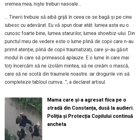
vremea mea, niște treburi nasoale…
… Tinerii trebuie să aibă grijă în ceea ce se bagă și pe cine
iubesc cu adevărat. Eu vă spun doar atât: lumea asta eu o
cunosc foarte bine, lumea starurilor, lumea showbiz-ului. Din
punctul meu de vedere este o lume plină de copii care n-au
primit atenție, plină de copii traumatizați, care și-au găsit
modul în care să primească aplauze. E o lume în care mai
toți încercăm să ne izolăm mintea, să ne creăm o mască,
care să ne scotă din traumele noastre. iar drogurile vin să
completeze tabloul cumva…”, a declarat artisul.
Mama care și-a agresat fiica pe o
stradă din Constanța, dusă la audieri.
Poliția și Protecția Copilului continuă
ancheta