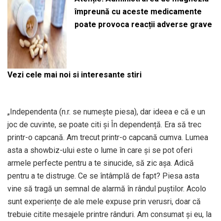
împreună cu aceste medicamente
poate provoca reacții adverse grave
Vezi cele mai noi si interesante stiri
„Independenta (n.r. se numește piesa), dar ideea e că e un
joc de cuvinte, se poate citi și În dependență. Era să trec
printr-o capcană. Am trecut printr-o capcană cumva. Lumea
asta a showbiz-ului este o lume în care și se pot oferi
armele perfecte pentru a te sinucide, să zic așa. Adică
pentru a te distruge. Ce se întâmplă de fapt? Piesa asta
vine să tragă un semnal de alarmă în rândul puștilor. Acolo
sunt experiențe de ale mele expuse prin verusri, doar că
trebuie citite mesajele printre rânduri. Am consumat și eu, la