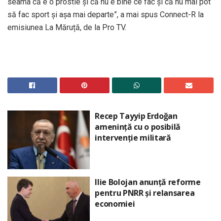
seama că e o prostie și că nu e bine ce fac și că nu mai pot
să fac sport și așa mai departe”, a mai spus Connect-R la
emisiunea La Măruță, de la Pro TV.
Recep Tayyip Erdoğan
amenință cu o posibilă
intervenție militară
Ilie Bolojan anunță reforme
pentru PNRR și relansarea
economiei