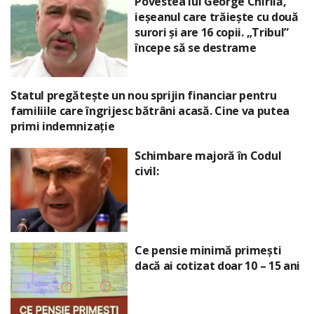
Povestea lui George Chirilă,
ieșeanul care trăiește cu două
surori și are 16 copii. „Tribul”
începe să se destrame
Statul pregătește un nou sprijin financiar pentru
familiile care îngrijesc bătrâni acasă. Cine va putea
primi indemnizație
Schimbare majoră în Codul
civil:
Ce pensie minimă primești
dacă ai cotizat doar 10 – 15 ani