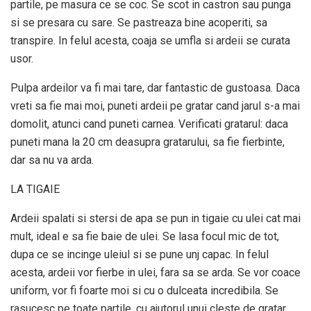
partile, pe masura ce se coc. Se scot in castron sau punga
si se presara cu sare. Se pastreaza bine acoperiti, sa
transpire. In felul acesta, coaja se umfla si ardeii se curata
usor.
Pulpa ardeilor va fi mai tare, dar fantastic de gustoasa. Daca
vreti sa fie mai moi, puneti ardeii pe gratar cand jarul s-a mai
domolit, atunci cand puneti carnea. Verificati gratarul: daca
puneti mana la 20 cm deasupra gratarului, sa fie fierbinte,
dar sa nu va arda.
LA TIGAIE
Ardeii spalati si stersi de apa se pun in tigaie cu ulei cat mai
mult, ideal e sa fie baie de ulei. Se lasa focul mic de tot,
dupa ce se incinge uleiul si se pune unj capac. In felul
acesta, ardeii vor fierbe in ulei, fara sa se arda. Se vor coace
uniform, vor fi foarte moi si cu o dulceata incredibila. Se
rasucesc pe toate partile, cu ajutorul unui cleste de gratar.