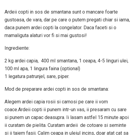
Ardeii copti in sos de smantana sunt o mancare foarte
gustoasa, de vara, dar pe care o putem pregati chiar si iarna,
daca punem ardei copti la congelator. Daca faceti si o
mamaliguta alaturi vor fi si mai gustosi!
Ingrediente:
2 kg ardei capia, 400 ml smantana, 1 ceapa, 4-5 linguri ulei,
100 ml apa, 1 lingura faina (optional)
1 legatura patrunjel, sare, piper.
Mod de preparare ardei copti in sos de smantana:
Alegem ardei capia rosii si carnosi pe care ii vom
coace.Ardeii copti ii punem intr-un vas, ii presaram cu sare
si punem un capac deasupra. Ii lasam astfel 15 minute apoi
ii curatam de pielita. Curatam ardeii de cotoare si seminte
si ii taiem fasii. Calim ceapa in uleiul incins, doar atat cat sa