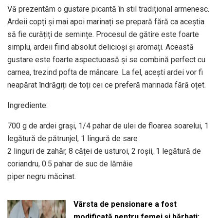
Vă prezentăm o gustare picantă în stil tradițional armenesc.
Ardeii copți și mai apoi marinați se prepară fără ca aceștia
să fie curățiți de semințe. Procesul de gătire este foarte
simplu, ardeii fiind absolut delicioși și aromați. Această
gustare este foarte aspectuoasă și se combină perfect cu
carnea, trezind pofta de mâncare. La fel, acești ardei vor fi
neapărat îndrăgiți de toți cei ce preferă marinada fără oțet.
Ingrediente:
700 g de ardei grași, 1/4 pahar de ulei de floarea soarelui, 1
legătură de pătrunjel, 1 lingură de sare
2 linguri de zahăr, 8 căței de usturoi, 2 roșii, 1 legătură de
coriandru, 0.5 pahar de suc de lămâie
piper negru măcinat.
Vârsta de pensionare a fost
modificată pentru femei și bărbați: