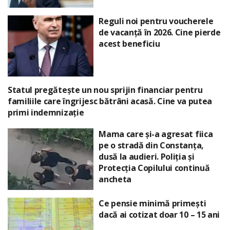
Reguli noi pentru voucherele
de vacanță în 2026. Cine pierde
acest beneficiu
Statul pregătește un nou sprijin financiar pentru
familiile care îngrijesc bătrâni acasă. Cine va putea
primi indemnizație
Mama care și-a agresat fiica
pe o stradă din Constanța,
dusă la audieri. Poliția și
Protecția Copilului continuă
ancheta
Ce pensie minimă primești
dacă ai cotizat doar 10 – 15 ani