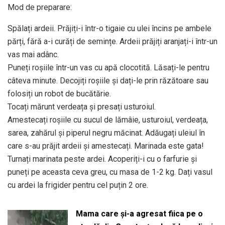
Mod de preparare:
Spălați ardeii. Prăjiți-i într-o tigaie cu ulei încins pe ambele
părți, fără a-i curăți de semințe. Ardeii prăjiți aranjați-i într-un
vas mai adânc.
Puneți roșiile într-un vas cu apă clocotită. Lăsați-le pentru
câteva minute. Decojiți roșiile și dați-le prin răzătoare sau
folosiți un robot de bucătărie.
Tocați mărunt verdeața și presați usturoiul.
Amestecați roșiile cu sucul de lămâie, usturoiul, verdeața,
sarea, zahărul și piperul negru măcinat. Adăugați uleiul în
care s-au prăjit ardeii și amestecați. Marinada este gata!
Turnați marinata peste ardei. Acoperiți-i cu o farfurie și
puneți pe aceasta ceva greu, cu masa de 1-2 kg. Dați vasul
cu ardei la frigider pentru cel puțin 2 ore.
Mama care și-a agresat fiica pe o