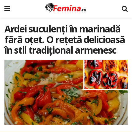
Ardei suculenți în marinadă
fără oțet. O rețetă delicioasă
în stil tradițional armenesc